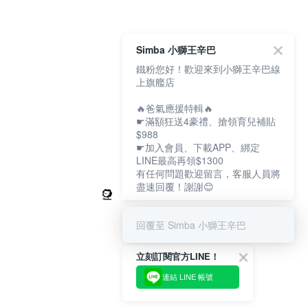
Simba 小獅王辛巴
鐵粉您好！歡迎來到小獅王辛巴線
上旗艦店
🔥爸氣應援特輯🔥
☛滿額狂送4豪禮、搶領育兒補貼
$988
☛加入會員、下載APP、綁定
LINE最高再領$1300
有任何問題歡迎留言，客服人員將
盡速回覆！謝謝😊
回覆至 Simba 小獅王辛巴
立刻訂閱官方LINE！
連結 LINE 帳號