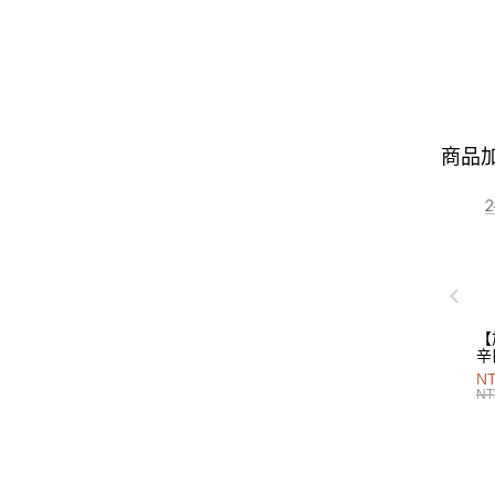
商品加
【
辛
P
NT
40
NT