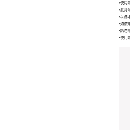
•使用
•瓶身
•以沸
•如使
•請勿
•使用