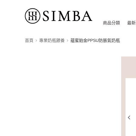
商品分類
最新
首頁
專業奶瓶餵養
蘊蜜鉑金PPSU防脹氣奶瓶