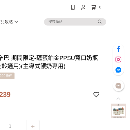
0
育兒攻略
辛巴 期間限定-蘊蜜鉑金PPSU寬口奶瓶
全齡適用)(主導式餵奶專用)
999免運
239