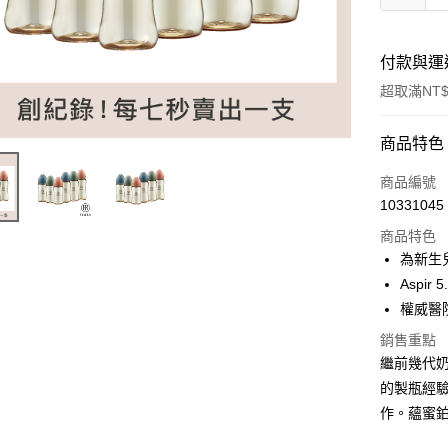
付款與運
超取滿NT$
付款方式
商品特色
信用卡一
商品編號
10331045
LINE Pay
商品特色
Apple Pay
為新生
Aspi
街口支付
權威醫
悠遊付
銷售重點
繼前幾代
Google Pa
的製瓶經
全盈+PAY
作。蘊蜜鉑
大哥付你