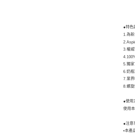
特色
●
為新
1.
2.Aspi
權威
3.
4.100
獨家
5.
奶瓶
6.
業界
7.
螺旋
8.
使用
●
使用
注意
●
本產
•