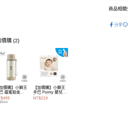
相關說明
商品相關分
【大哥付
AFTEE先
1.本服務
專業奶瓶
2.付款方
相關說明
分享
流程，驗
【關於「A
人氣商品
Hami Poin
完成交易
AFTEE
3.實際核
便利好安
相關說明
全站商品
價購 (2)
4.訂單成
１．簡單
「Hami
消。如遇
ATM付款
２．便利
★新手爸媽
信會員帳號後
無法說明
３．安心
元)。
【繳款方
1.分期款
【「AFT
運送方式
醒簡訊。
１．於結帳
2.透過簡
付」結帳
付款後全
帳／街口支
２．訂單
３．收到繳
每筆NT$1
【注意事
加價購】小獅王
【加價購】小獅王
／ATM／
1.本服務
巴 蘊蜜鉑金
辛巴 Pointy 嬰兒口
※ 請注意
付款後萊
PSU即飲水壺
腔清潔指套 (100
用戶於交
$499
NT$219
絡購買商品
0ml
入)
每筆NT$1
款買賣價
$664
先享後付
2.基於同
※ 交易是
付款後7-1
資料（包
是否繳費成
用，由本
付客戶支
每筆NT$1
3.完整用