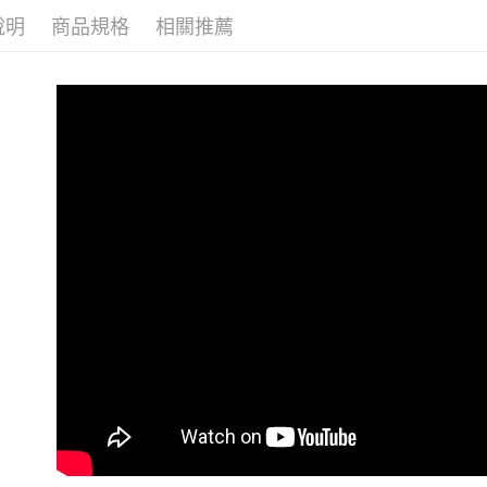
【注意事
宅配
１．透過由
說明
商品規格
相關推薦
每筆NT$1
交易，需
求債權轉
２．關於
https://aft
３．未成
「AFTE
任。
４．使用「
即時審查
結果請求
５．嚴禁
形，恩沛
動。