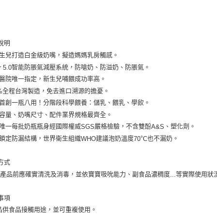
說明
生兒打造白金級奶嘴，擬造媽媽乳房觸感。
智能防脹氣減壓系統，防嗆奶、防溢奶、防脹氣。
r 5.0
醫院唯一指定，新生兒哺餵成功率高。
全程台灣製造，免去進口溯源的擔憂。
%
首創一瓶八用！分階段科學餵養：儲乳、餵乳、學飲。
容量、奶嘴尺寸、配件業界規格最齊全。
唯一每批奶瓶瓶身經國際權威
嚴格檢驗，不含雙酚
、塑化劑。
SGS
A&S
鎖定防漏結構，世界衛生組織
建議泡奶溫度
°
也不漏奶。
WHO
70
C
方式
本產品前應確實清洗及消毒，並依寶寶吸吮能力、副食品濃稠度
等實際使用狀
...
事項
品供食品接觸用途，並可重複使用。