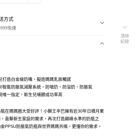
送方式
999免運
清除
紀錄
次付款
兒打造白金級奶嘴，擬造媽媽乳房觸感
r 5.0智能防脹氣減壓系統，防嗆奶、防溢奶、防脹氣
院唯一指定，新生兒哺餵成功率高
奶瓶在媽媽圈大受好評！小獅王辛巴擁有近30年日積月累
y
驗，直擊新生家庭的需求，再次打造顛峰水準的奶瓶之
金PPSU防脹氣奶瓶與世界媽媽共鳴，更懂你的需求。
分期