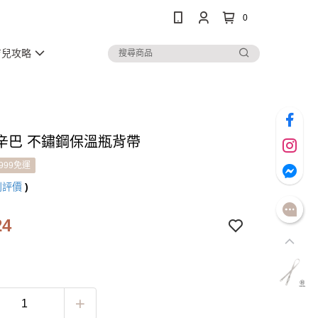
0
育兒攻略
辛巴 不鏽鋼保溫瓶背帶
999免運
則評價
)
24