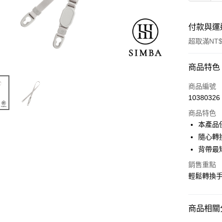
付款與運
超取滿NT$
付款方式
商品特色
信用卡一
商品編號
10380326
LINE Pay
商品特色
Apple Pay
本產品
隨心轉
街口支付
背帶最
悠遊付
銷售重點
輕鬆轉換
Google Pa
全盈+PAY
商品相關分
大哥付你