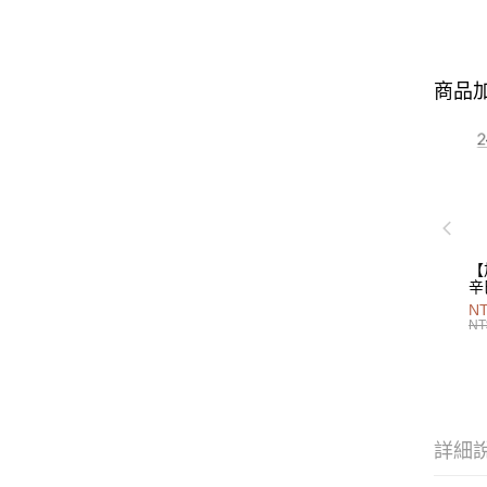
商品加
【
辛
P
NT
40
NT
詳細