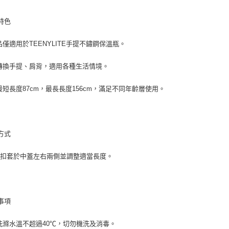
宅配
１．透過由
每筆NT$1
交易，需
特色
求債權轉
２．關於
https://aft
品僅適用於TEENYLITE手提不鏽鋼保溫瓶。
３．未成
「AFTE
轉換手提、肩背，適用各種生活情境。
任。
４．使用「
最短長度87cm，最長長度156cm，滿足不同年齡層使用。
即時審查
結果請求
５．嚴禁
形，恩沛
動。
方式
帶扣套於中蓋左右兩側並調整適當長度。
事項
洗滌水溫不超過40℃，切勿機洗及消毒。