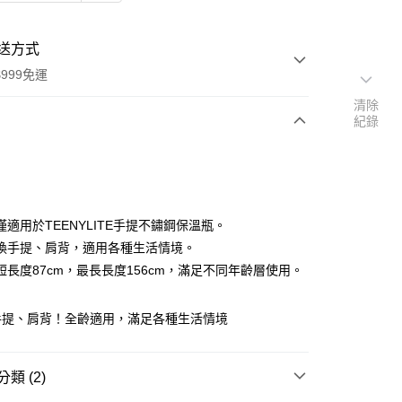
送方式
999免運
清除
紀錄
次付款
僅適用於TEENYLITE手提不鏽鋼保溫瓶。
換手提、肩背，適用各種生活情境。
短長度87cm，最長長度156cm，滿足不同年齡層使用。
手提、肩背！全齡適用，滿足各種生活情境
y
類 (2)
分期