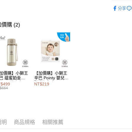
相關說明
飲食訓練
【大哥付
分享
AFTEE先
商品配件
1.本服務
2.付款方
相關說明
流程，驗
價購 (2)
【關於「A
Hami Poin
完成交易
AFTEE
3.實際核
便利好安
相關說明
4.訂單成
１．簡單
「Hami
消。如遇
ATM付款
２．便利
信會員帳號後
無法說明
３．安心
元)。
【繳款方
1.分期款
【「AFT
運送方式
醒簡訊。
１．於結帳
2.透過簡
付」結帳
加價購】小獅王
【加價購】小獅王
付款後全
帳／街口支
２．訂單
巴 蘊蜜鉑金
辛巴 Pointy 嬰兒口
PSU即飲水壺
腔清潔指套 (100
３．收到繳
每筆NT$1
$499
NT$219
【注意事
0ml
入)
／ATM／
$664
1.本服務
※ 請注意
付款後萊
用戶於交
絡購買商品
每筆NT$1
款買賣價
先享後付
2.基於同
※ 交易是
付款後7-1
資料（包
是否繳費成
用，由本
付客戶支
說明
商品規格
相關推薦
每筆NT$1
3.完整用
【注意事