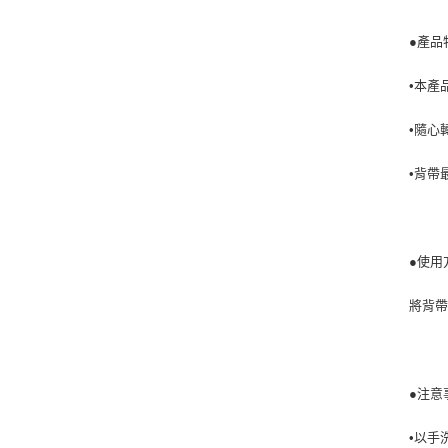
●產品
•本產
•隨心
•背帶
●使用
將背
●注意
•以手