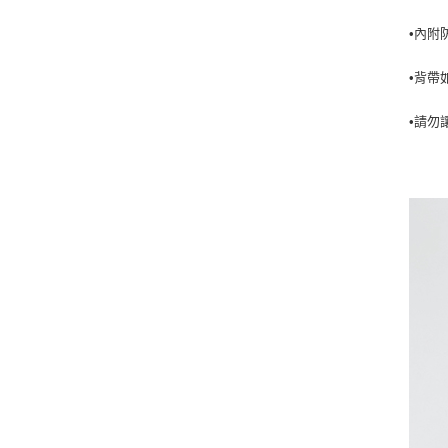
•內附
•背帶
•請勿