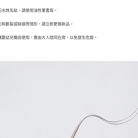
防水姓名貼，請使用油性筆書寫。
如有斷裂或缺損等情形，請立即更換新品。
讓嬰幼兒獨自使用，應由大人陪同在旁，以免發生危險。