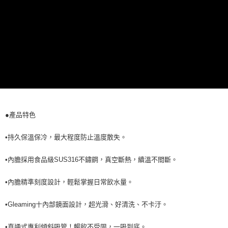
請求用戶進行身份認證。
５．嚴禁一人註冊多個帳號或使用他人資訊註冊。若發現惡意使用之情形，
恩沛科技股份有限公司將有權停止該用戶之使用額度並採取法律行動。
●產品特色
•持久保溫保冷，最大程度防止溫度散失。
•內膽採用食品級SUS316不鏽鋼，真空斷熱，續溫不間斷。
•內膽精準刻度設計，輕鬆掌握日常飲水量。
•Gleaming〸內部鏡面設計，超光滑、好清洗、不卡汙。
•直通式專利傾斜吸管！暢飲不受限，一吸到底。