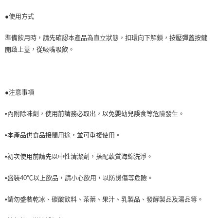
●使用方式
準備飲用時，請先確認本產品為直立狀態，扣環向下解鎖，按壓彈蓋按鍵
開啟上蓋，從吸嘴吸飲。
●注意事項
•內附除味劑，使用前請務必取出，以免嬰幼兒誤食等危險發生。
•本產品供食品接觸用途，並可重複使用。
•初次使用前請先以中性清潔劑，搭配軟質海綿洗淨。
•盛裝40℃以上飲品，請小心飲用，以防燙傷等危險。
•請勿盛裝乾冰、碳酸飲料、茶葉、果汁、乳製品、發酵製品及湯品等。