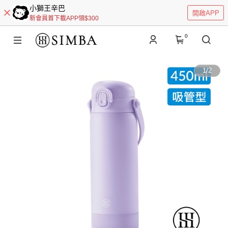
小獅王辛巴
開啟APP
新會員首下載APP領$300
0
1
/
2