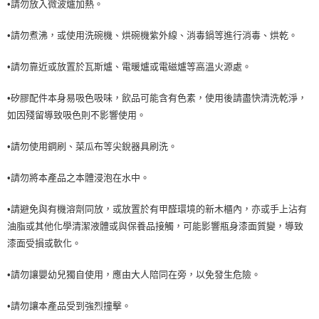
•請勿放入微波爐加熱。
•請勿煮沸，或使用洗碗機、烘碗機紫外線、消毒鍋等進行消毒、烘乾。
•請勿靠近或放置於瓦斯爐、電暖爐或電磁爐等高溫火源處。
•矽膠配件本身易吸色吸味，飲品可能含有色素，使用後請盡快清洗乾淨，
如因殘留導致吸色則不影響使用。
•請勿使用鋼刷、菜瓜布等尖銳器具刷洗。
•請勿將本產品之本體浸泡在水中。
•請避免與有機溶劑同放，或放置於有甲醛環境的新木櫃內，亦或手上沾有
油脂或其他化學清潔液體或與保養品接觸，可能影響瓶身漆面質變，導致
漆面受損或軟化。
•請勿讓嬰幼兒獨自使用，應由大人陪同在旁，以免發生危險。
•請勿讓本產品受到強烈撞擊。