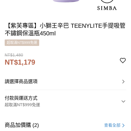
【紫芙專區】小獅王辛巴 TEENYLITE手提吸管
不鏽鋼保溫瓶450ml
超取滿NT$999免運
NT$1,480
NT$1,179
請選擇商品選項
付款與運送方式
超取滿NT$999免運
付款方式
信用卡一次付款
商品加價購 (2)
查看全部