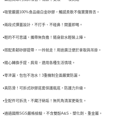
•吸管嚴選100%食品級白金矽膠，觸感柔軟不傷寶寶唇舌。
•兩段式彈蓋設計，不打手、不碰鼻！開蓋即喝。
•輕的不可思議，攜帶無負擔！隨身飲水輕裝上陣。
•搭配柔韌矽膠提帶，一拎就走！用途廣泛便於拿取與吊掛。
•隨心轉換手提、肩背，適用各種生活情境。
•零滲漏，包包不泡水！3重機制全面嚴實防漏。
•真防滑！可拆式矽膠底套保護瓶底，防護力升級。
•全配件可拆洗，不藏汙納垢！無死角清潔更衛生。
•通過國際SGS嚴格檢驗，不含雙酚A&S、塑化劑、重金屬。