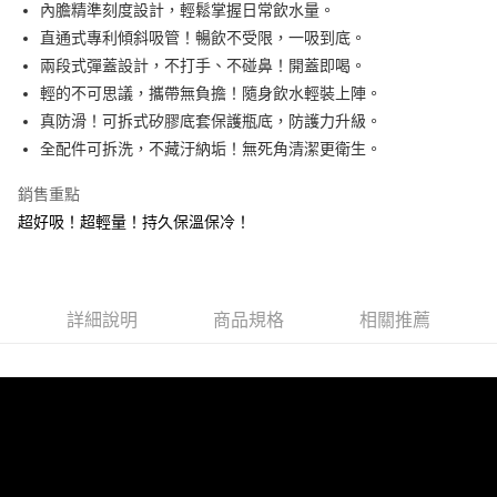
內膽精準刻度設計，輕鬆掌握日常飲水量。
1.分期款項不併入電信帳單，「大哥付你分期」於每月結算日後寄送繳費提
運送方式
【「AFTEE先享後付」結帳流程】
直通式專利傾斜吸管！暢飲不受限，一吸到底。
醒簡訊。
１．於結帳方式選擇「AFTEE先享後付」後，將跳轉至「AFTEE先享後付」
2.透過簡訊連結打開帳單後，可選擇「超商條碼／台灣大直營門市／銀行轉
付款後全家取貨
兩段式彈蓋設計，不打手、不碰鼻！開蓋即喝。
結帳頁面，進行簡訊認證並確認金額後，即可完成結帳。
帳／街口支付／iPASS MONEY」等通路繳費。
２．訂單成立數日內，您將收到繳費通知簡訊。
每筆NT$100，滿NT$999(含以上)免運費
輕的不可思議，攜帶無負擔！隨身飲水輕裝上陣。
３．收到繳費通知簡訊後14天內，點擊此簡訊中的連結，可透過四大超商／
【注意事項】
真防滑！可拆式矽膠底套保護瓶底，防護力升級。
ATM／網路銀行／等多元方式進行付款，方視為交易完成。
付款後萊爾富取貨
1.本服務係由「台灣大哥大股份有限公司」（以下簡稱本公司）所提供，讓
※ 請注意：結帳手續完成當下不需立刻繳費，但若您需要取消訂單，請聯絡
全配件可拆洗，不藏汙納垢！無死角清潔更衛生。
用戶於交易時，得透過本服務購買商品或服務，並由商店將買賣／分期付款
每筆NT$100，滿NT$1,000(含以上)免運費
購買商品的店家。未經商家同意取消之訂單仍視為有效，需透過AFTEE先享
買賣價金債權讓與本公司後，依約使用本公司帳單繳交帳款。
後付繳納相關費用。
銷售重點
2.基於同意付款使用「大哥付你分期」之契約關係目的，商店將以您的個人
付款後7-11取貨
※ 交易是否成功請以「AFTEE先享後付 」之結帳頁面顯示為準，若有關於
資料（包含姓名、電話或地址）提供予台灣大哥大進項蒐集、處理及利用，
超好吸！超輕量！持久保溫保冷！
是否繳費成功／繳費後需取消欲退款等相關疑問，請聯繫「AFTEE先享後付
每筆NT$100，滿NT$1,000(含以上)免運費
由本公司與您本人進行分期帳單所需資料之確認、核對及更正。
客戶支援中心」
https://netprotections.freshdesk.com/support/home
3.完整用戶服務條款，請詳閱以下連結：
https://oppay.tw/userRule
宅配
【注意事項】
每筆NT$100，滿NT$1,000(含以上)免運費
１．透過由恩沛科技股份有限公司提供之「AFTEE先享後付」服務完成之交
詳細說明
商品規格
相關推薦
易，需依本服務之必要範圍內提供個人資料，並將交易相關給付款項請求債
權轉讓予恩沛科技股份有限公司。
２．關於個人資料處理事宜，請瀏覽以下網址：
https://aftee.tw/terms/#terms3
３．未成年的使用者請事先徵得法定代理人或監護人之同意方可使用
「AFTEE先享後付」，若未經同意申辦者引起之損失，本公司不負相關責
任。
４．使用「AFTEE先享後付」時，將依據個別帳號之用戶狀況，依本公司即
時審查核予不同之上限額度；若仍有額度不足之情形，本公司將視審查結果