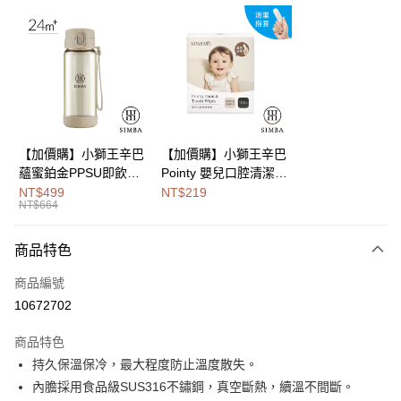
LINE Pay
Apple Pay
街口支付
悠遊付
Google Pay
【加價購】小獅王辛巴
【加價購】小獅王辛巴
蘊蜜鉑金PPSU即飲水
Pointy 嬰兒口腔清潔指
全盈+PAY
壺400ml
套 (100入)
NT$499
NT$219
NT$664
大哥付你分期
相關說明
商品特色
【大哥付你分期使用說明】
AFTEE先享後付
1.本服務由台灣大哥大提供，台灣大哥大用戶可立即使用無須另外申請。
商品編號
2.付款方式選擇「大哥付你分期」，訂單成立後會自動跳轉到大哥付的交易
相關說明
流程，驗證手機門號後，選擇欲分期的期數、繳款截止日，確認付款後即完
10672702
【關於「AFTEE先享後付」】
成交易。
Hami Point
AFTEE先享後付是「在收到商品之後才付款」的支付方式。 讓您購物簡單
3.實際核准額度、可分期數及費用金額請依後續交易確認頁面所載為準。
商品特色
便利好安心！
相關說明
4.訂單成立30分鐘內，如未前往確認交易或遇審核未通過，訂單將自動取
１．簡單：不需註冊會員、不需綁卡、不需儲值。
持久保溫保冷，最大程度防止溫度散失。
「Hami Point」為中華電信所提供之點數服務，可於會員專區綁定中華電信
消。如遇「轉專審核」未通過狀況，表示未達大哥付你分期系統評分，恕無
２．便利：只要手機號碼，簡訊認證，即可結帳。
ATM付款
會員帳號後，即可在購物車使用 Hami Point 折抵消費金額 (1點等於1元)。
法說明評估內容。
內膽採用食品級SUS316不鏽鋼，真空斷熱，續溫不間斷。
３．安心：先確認商品／服務後，再付款。
【繳款方式說明】