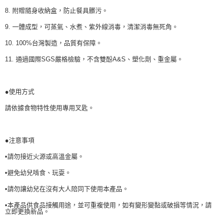
恩沛科技股份有限公司將有權停止該用戶之使用額度並採取法律行動。
8. 附贈隨身收納盒，防止餐具髒污。
9. 一體成型，可蒸氣、水煮、紫外線消毒，清潔消毒無死角。
10. 100%台灣製造，品質有保障。
11. 通過國際SGS嚴格檢驗，不含雙酚A&S、塑化劑、重金屬。
●使用方式
請依據食物特性使用專用叉匙。
●注意事項
•請勿接近火源或高溫金屬。
•避免幼兒啃食、玩耍。
•請勿讓幼兒在沒有大人陪同下使用本產品。
•本產品供食品接觸用途，並可重複使用，如有變形變黏或破損等情況，請
立即更換新品。