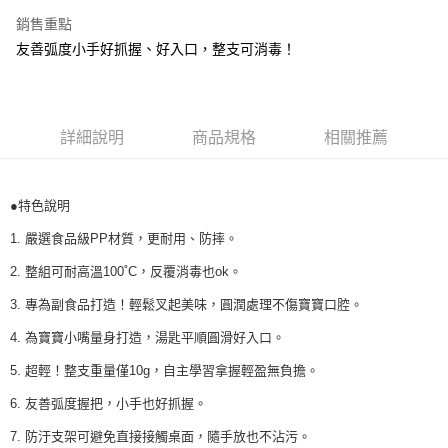
醒簡訊。
１．於結帳方式選擇「AFTEE先享後付」後，將跳轉至「AFTEE先享後付」
銷售重點
2.透過簡訊連結打開帳單後，可選擇「超商條碼／台灣大直營門市／銀行轉
付款後全家取貨
結帳頁面，進行簡訊認證並確認金額後，即可完成結帳。
帳／街口支付／iPASS MONEY」等通路繳費。
友善弧度小手好抓握、好入口，整支可消毒！
２．訂單成立數日內，您將收到繳費通知簡訊。
每筆NT$100，滿NT$999(含以上)免運費
３．收到繳費通知簡訊後14天內，點擊此簡訊中的連結，可透過四大超商／
【注意事項】
ATM／網路銀行／等多元方式進行付款，方視為交易完成。
付款後萊爾富取貨
1.本服務係由「台灣大哥大股份有限公司」（以下簡稱本公司）所提供，讓
※ 請注意：結帳手續完成當下不需立刻繳費，但若您需要取消訂單，請聯絡
用戶於交易時，得透過本服務購買商品或服務，並由商店將買賣／分期付款
每筆NT$100，滿NT$1,000(含以上)免運費
購買商品的店家。未經商家同意取消之訂單仍視為有效，需透過AFTEE先享
買賣價金債權讓與本公司後，依約使用本公司帳單繳交帳款。
詳細說明
商品規格
相關推薦
後付繳納相關費用。
2.基於同意付款使用「大哥付你分期」之契約關係目的，商店將以您的個人
付款後7-11取貨
※ 交易是否成功請以「AFTEE先享後付 」之結帳頁面顯示為準，若有關於
資料（包含姓名、電話或地址）提供予台灣大哥大進項蒐集、處理及利用，
是否繳費成功／繳費後需取消欲退款等相關疑問，請聯繫「AFTEE先享後付
每筆NT$100，滿NT$1,000(含以上)免運費
由本公司與您本人進行分期帳單所需資料之確認、核對及更正。
客戶支援中心」
https://netprotections.freshdesk.com/support/home
●特色說明
3.完整用戶服務條款，請詳閱以下連結：
https://oppay.tw/userRule
宅配
【注意事項】
1. 嚴選食品級PP材質，更耐用、防摔。
每筆NT$100，滿NT$1,000(含以上)免運費
１．透過由恩沛科技股份有限公司提供之「AFTEE先享後付」服務完成之交
易，需依本服務之必要範圍內提供個人資料，並將交易相關給付款項請求債
2. 整組可耐高溫100˚C，反覆消毒也ok。
權轉讓予恩沛科技股份有限公司。
２．關於個人資料處理事宜，請瀏覽以下網址：
3. 專為副食品打造！輕鬆叉起美味，圓潤處理不傷寶寶口腔。
https://aftee.tw/terms/#terms3
4. 為寶寶小嘴量身打造，湯匙平順圓滑好入口。
３．未成年的使用者請事先徵得法定代理人或監護人之同意方可使用
「AFTEE先享後付」，若未經同意申辦者引起之損失，本公司不負相關責
5. 超輕！整支重量僅10g，自主學習拿握輕盈無負擔。
任。
４．使用「AFTEE先享後付」時，將依據個別帳號之用戶狀況，依本公司即
6. 友善弧度握把，小手也好抓握。
時審查核予不同之上限額度；若仍有額度不足之情形，本公司將視審查結果
請求用戶進行身份認證。
7. 防汙支架可避免直接接觸桌面，隨手放也不沾污。
５．嚴禁一人註冊多個帳號或使用他人資訊註冊。若發現惡意使用之情形，