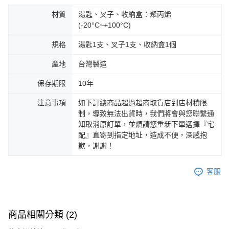
材質
湯匙、叉子、收納盒：聚丙烯
(-20°C~+100°C)
規格
湯匙1支、叉子1支、收納盒1個
產地
台灣製造
保存期限
10年
注意事項
如下訂總商品超過超商取貨店到店材積限
制，導致無法出貨時，我們將會與您聯繫通
知取消原訂單，並煩請您重新下單選擇『宅
配』直寄到指定地址，造成不便，深感抱
歉，謝謝！
客服
商品相關分類 (2)