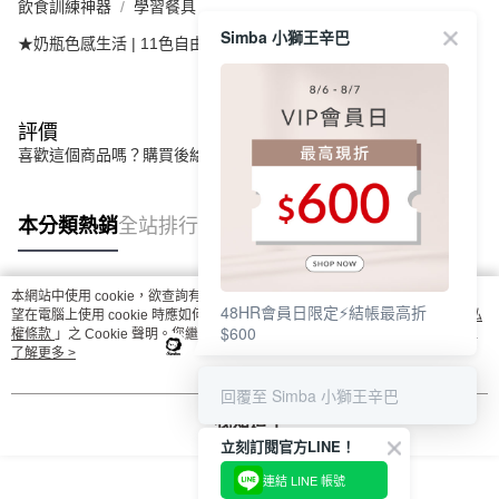
飲食訓練神器
學習餐具
Simba 小獅王辛巴
★奶瓶色感生活 | 11色自由選
栗粉
評價
喜歡這個商品嗎？購買後給他一個好評吧
本分類熱銷
全站排行
本網站中使用 cookie，欲查詢有關本網站使用 cookie 方式之詳情，及若您不希
48HR會員日限定⚡結帳最高折
熱門標籤
望在電腦上使用 cookie 時應如何變更電腦的 cookie 設定，請參閱本網站「
隱私
$600
權條款
」之 Cookie 聲明。您繼續使用本網站即表示您同意本公司得按本網站使
用條款之 Cookie 聲明使用 cookie。
了解更多 >
回覆至 Simba 小獅王辛巴
我知道了
立刻訂閱官方LINE！
連結 LINE 帳號