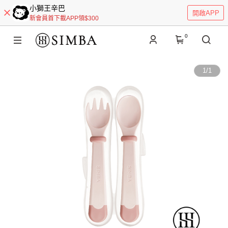
小獅王辛巴
開啟APP
新會員首下載APP領$300
0
1
/
1