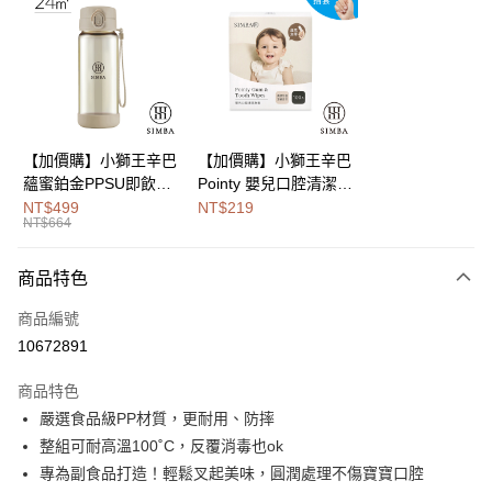
Apple Pay
街口支付
悠遊付
Google Pay
【加價購】小獅王辛巴
【加價購】小獅王辛巴
蘊蜜鉑金PPSU即飲水
Pointy 嬰兒口腔清潔指
全盈+PAY
壺400ml
套 (100入)
NT$499
NT$219
NT$664
大哥付你分期
相關說明
商品特色
【大哥付你分期使用說明】
AFTEE先享後付
1.本服務由台灣大哥大提供，台灣大哥大用戶可立即使用無須另外申請。
商品編號
2.付款方式選擇「大哥付你分期」，訂單成立後會自動跳轉到大哥付的交易
相關說明
流程，驗證手機門號後，選擇欲分期的期數、繳款截止日，確認付款後即完
10672891
【關於「AFTEE先享後付」】
成交易。
Hami Point
AFTEE先享後付是「在收到商品之後才付款」的支付方式。 讓您購物簡單
3.實際核准額度、可分期數及費用金額請依後續交易確認頁面所載為準。
商品特色
便利好安心！
相關說明
4.訂單成立30分鐘內，如未前往確認交易或遇審核未通過，訂單將自動取
１．簡單：不需註冊會員、不需綁卡、不需儲值。
嚴選食品級PP材質，更耐用、防摔
「Hami Point」為中華電信所提供之點數服務，可於會員專區綁定中華電信
消。如遇「轉專審核」未通過狀況，表示未達大哥付你分期系統評分，恕無
２．便利：只要手機號碼，簡訊認證，即可結帳。
ATM付款
會員帳號後，即可在購物車使用 Hami Point 折抵消費金額 (1點等於1元)。
法說明評估內容。
整組可耐高溫100˚C，反覆消毒也ok
３．安心：先確認商品／服務後，再付款。
【繳款方式說明】
專為副食品打造！輕鬆叉起美味，圓潤處理不傷寶寶口腔
1.分期款項不併入電信帳單，「大哥付你分期」於每月結算日後寄送繳費提
運送方式
【「AFTEE先享後付」結帳流程】