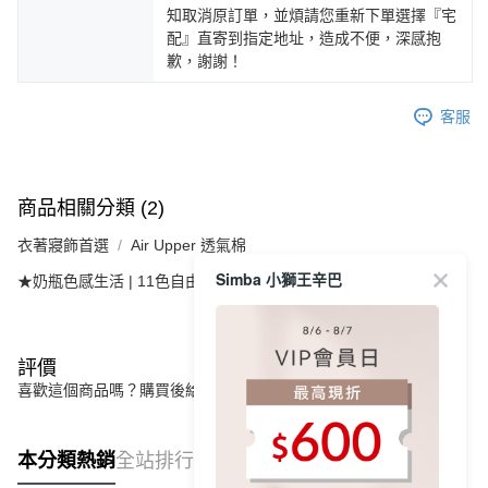
知取消原訂單，並煩請您重新下單選擇『宅
配』直寄到指定地址，造成不便，深感抱
歉，謝謝！
客服
商品相關分類 (2)
衣著寢飾首選
Air Upper 透氣棉
Simba 小獅王辛巴
★奶瓶色感生活 | 11色自由選
旦黃
評價
喜歡這個商品嗎？購買後給他一個好評吧
本分類熱銷
全站排行