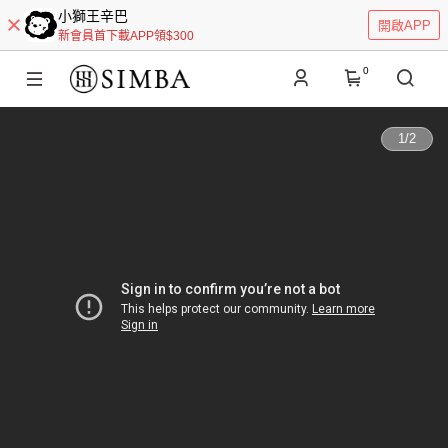
小獅王辛巴
開啟APP
新會員首下載APP領$300
0
1
/
2