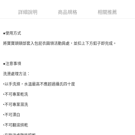
請求用戶進行身份認證。
５．嚴禁一人註冊多個帳號或使用他人資訊註冊。若發現惡意使用之情形，
詳細說明
商品規格
相關推薦
恩沛科技股份有限公司將有權停止該用戶之使用額度並採取法律行動。
●使用方式
將寶寶頭頸部套入包屁衣圓領活動肩處，並扣上下方釦子即完成。
●注意事項
洗燙處理方法：
•以手洗滌，水溫最高不應超過攝氏四十度
•不可專業乾洗
•不可專業濕洗
•不可漂白
•不可翻滾烘乾