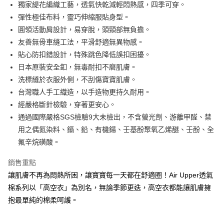
獨家緹花編織工藝，透氣快乾減輕悶熱感，四季可穿。
1.分期款項不併入電信帳單，「大哥付你分期」於每月結算日後寄送繳費提
運送方式
【「AFTEE先享後付」結帳流程】
彈性極佳布料，靈巧伸縮服貼身型。
醒簡訊。
１．於結帳方式選擇「AFTEE先享後付」後，將跳轉至「AFTEE先享後付」
2.透過簡訊連結打開帳單後，可選擇「超商條碼／台灣大直營門市／銀行轉
付款後全家取貨
圓領活動肩設計，易穿脫，頭頸部無負擔。
結帳頁面，進行簡訊認證並確認金額後，即可完成結帳。
帳／街口支付／iPASS MONEY」等通路繳費。
２．訂單成立數日內，您將收到繳費通知簡訊。
每筆NT$100，滿NT$999(含以上)免運費
友善無骨車縫工法，平滑舒適無異物感。
３．收到繳費通知簡訊後14天內，點擊此簡訊中的連結，可透過四大超商／
【注意事項】
貼心防扣錯設計，特殊跳色降低誤扣困擾。
ATM／網路銀行／等多元方式進行付款，方視為交易完成。
付款後萊爾富取貨
1.本服務係由「台灣大哥大股份有限公司」（以下簡稱本公司）所提供，讓
※ 請注意：結帳手續完成當下不需立刻繳費，但若您需要取消訂單，請聯絡
日本原裝安全釦，無毒耐扣不磨肌膚。
用戶於交易時，得透過本服務購買商品或服務，並由商店將買賣／分期付款
每筆NT$100，滿NT$1,000(含以上)免運費
購買商品的店家。未經商家同意取消之訂單仍視為有效，需透過AFTEE先享
洗標縫於衣服外側，不刮傷寶寶肌膚。
買賣價金債權讓與本公司後，依約使用本公司帳單繳交帳款。
後付繳納相關費用。
2.基於同意付款使用「大哥付你分期」之契約關係目的，商店將以您的個人
台灣職人手工織造，以手造物更持久耐用。
付款後7-11取貨
※ 交易是否成功請以「AFTEE先享後付 」之結帳頁面顯示為準，若有關於
資料（包含姓名、電話或地址）提供予台灣大哥大進項蒐集、處理及利用，
是否繳費成功／繳費後需取消欲退款等相關疑問，請聯繫「AFTEE先享後付
經嚴格斷針檢驗，穿著更安心。
每筆NT$100，滿NT$1,000(含以上)免運費
由本公司與您本人進行分期帳單所需資料之確認、核對及更正。
客戶支援中心」
https://netprotections.freshdesk.com/support/home
3.完整用戶服務條款，請詳閱以下連結：
https://oppay.tw/userRule
通過國際嚴格SGS檢驗9大未檢出，不含螢光劑、游離甲醛、禁
宅配
【注意事項】
用之偶氮染料、鎘、鉛、有機鍚、壬基酚聚氧乙烯醚、壬酚、全
每筆NT$100，滿NT$1,000(含以上)免運費
１．透過由恩沛科技股份有限公司提供之「AFTEE先享後付」服務完成之交
氟辛烷磺酸。
易，需依本服務之必要範圍內提供個人資料，並將交易相關給付款項請求債
權轉讓予恩沛科技股份有限公司。
銷售重點
２．關於個人資料處理事宜，請瀏覽以下網址：
https://aftee.tw/terms/#terms3
讓肌膚不再為悶熱所困，讓寶寶每一天都在舒適圈！Air Upper透氣
３．未成年的使用者請事先徵得法定代理人或監護人之同意方可使用
棉系列以「高空衣」為別名，無論季節更迭，高空衣都能讓肌膚擁
「AFTEE先享後付」，若未經同意申辦者引起之損失，本公司不負相關責
抱最單純的棉柔呵護。
任。
４．使用「AFTEE先享後付」時，將依據個別帳號之用戶狀況，依本公司即
時審查核予不同之上限額度；若仍有額度不足之情形，本公司將視審查結果