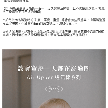
•在陰涼處懸掛晾乾
•熨斗底板最高溫度攝氏一百一十度之熨燙及壓燙，且不應使用蒸氣。(蒸氣
燙可能導致不可回復的損傷)
⚠️於每批商品製造時的 彩度、厚度、重量...等皆會有些微差異，此屬製造過
程正常現象，不影響商品品質或舒適度，請放心使用。
⚠️依消保法規，基於個人衛生及孩童衛生健康考量，貼身衣物不適用7日鑑
賞期，拆封後恕無法受理退/換貨，若商品本體瑕疵不在此限。