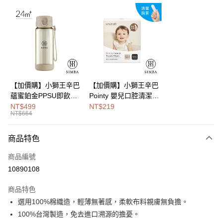
LINE Pay
Apple Pay
街口支付
悠遊付
Google Pay
【加價購】小獅王辛巴
【加價購】小獅王辛巴
蘊蜜鉑金PPSU即飲水
Pointy 嬰兒口腔清潔指
全盈+PAY
壺400ml
套 (100入)
NT$499
NT$219
NT$664
大哥付你分期
相關說明
商品特色
【大哥付你分期使用說明】
AFTEE先享後付
1.本服務由台灣大哥大提供，台灣大哥大用戶可立即使用無須另外申請。
商品編號
2.付款方式選擇「大哥付你分期」，訂單成立後會自動跳轉到大哥付的交易
相關說明
流程，驗證手機門號後，選擇欲分期的期數、繳款截止日，確認付款後即完
10890108
【關於「AFTEE先享後付」】
成交易。
Hami Point
AFTEE先享後付是「在收到商品之後才付款」的支付方式。 讓您購物簡單
3.實際核准額度、可分期數及費用金額請依後續交易確認頁面所載為準。
商品特色
便利好安心！
相關說明
4.訂單成立30分鐘內，如未前往確認交易或遇審核未通過，訂單將自動取
１．簡單：不需註冊會員、不需綁卡、不需儲值。
選用100%棉織造，輕薄無著感，柔軟布料親膚無負擔。
「Hami Point」為中華電信所提供之點數服務，可於會員專區綁定中華電信
消。如遇「轉專審核」未通過狀況，表示未達大哥付你分期系統評分，恕無
２．便利：只要手機號碼，簡訊認證，即可結帳。
ATM付款
會員帳號後，即可在購物車使用 Hami Point 折抵消費金額 (1點等於1元)。
法說明評估內容。
100%台灣製造，免去進口溯源的擔憂。
３．安心：先確認商品／服務後，再付款。
【繳款方式說明】