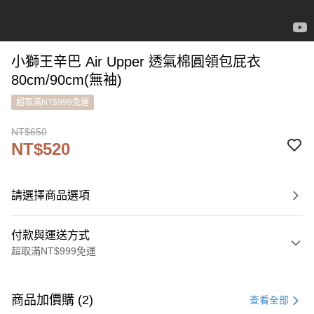
小獅王辛巴 Air Upper 透氣棉圓領包屁衣
80cm/90cm(無袖)
超取滿NT$999免運
NT$650
NT$520
請選擇商品選項
付款與運送方式
超取滿NT$999免運
付款方式
信用卡一次付款
商品加價購 (2)
查看全部