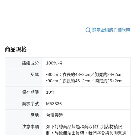
顯示電腦版詳細說明
商品規格
纖維成分
100% 棉
尺碼
•80cm：衣長約43±2cm／胸寬約24±2cm
•90cm：衣長約46±2cm／胸寬約25±2cm
保存期限
10年
商檢字號
M53336
產地
台灣製造
注意事項
如下訂總商品超過超商取貨店到店材積限
制，導致無法出貨時，我們將會與您聯繫通