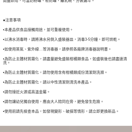
開蓋即用，可當奶粉罐、密封罐、離乳碗、分裝漏斗。
●注意事項
•本產品供食品接觸用途，並可重複使用。
•以沸水消毒時，請將沸水另倒入盛裝器皿，消毒3-5分鐘，即可烘乾。
•如使用蒸氣、紫外線…等消毒器，請參照各廠牌消毒器說明書。
•為防止主體材質霧化，請盡量避免盛裝柑橘類食品，如盛裝後也請盡速清
洗。
•為防止主體材質霧化，請勿使用含有柑橘類成份清潔劑洗滌。
•為防止主體材質霧化，請以中性清潔劑清洗本產品。
•請勿接近火源或高溫金屬。
•請勿讓幼兒獨自使用，應由大人陪同在旁，避免發生危險。
•使用前請先檢查本品，如發現變形、破損等情形，請立即更換新品。