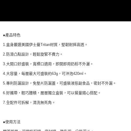
恩沛科技股份有限公司將有權停止該用戶之使用額度並採取法律行動。
●產品特色
1.盒身嚴選美國伊士曼Tritan材質，堅韌耐摔高透。
2.防滑凸點設計，輕鬆旋緊不費力。
3.大開口好盛裝，寬標口適用，即開即用奶粉不外灑。
4.大容量，每層最大可盛裝約63g，可沖泡420ml。
5.專利防漏設計，免墊片防漏蓋，可盛裝液態副食品，密封不外漏。
6.好攜帶，輕巧體積，層層獨立盒裝，可以餐量隨心搭配。
7.全配件可拆解，清洗無死角。
●使用方法