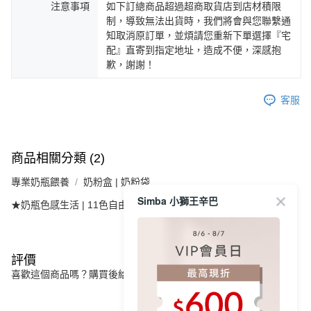
注意事項
如下訂總商品超過超商取貨店到店材積限
制，導致無法出貨時，我們將會與您聯繫通
知取消原訂單，並煩請您重新下單選擇『宅
配』直寄到指定地址，造成不便，深感抱
歉，謝謝！
客服
商品相關分類 (2)
專業奶瓶餵養
奶粉盒 | 奶粉袋
Simba 小獅王辛巴
★奶瓶色感生活 | 11色自由選
紫芙
評價
喜歡這個商品嗎？購買後給他一個好評吧