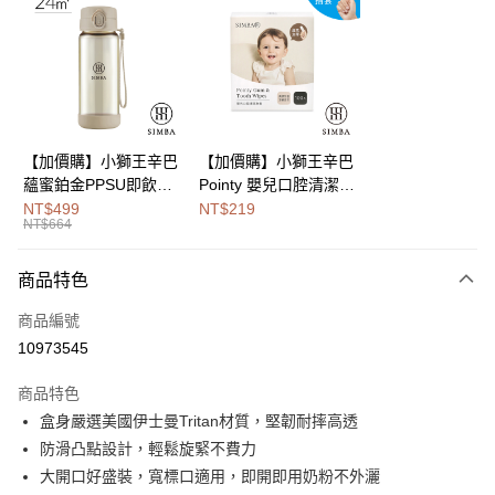
Apple Pay
街口支付
悠遊付
Google Pay
【加價購】小獅王辛巴
【加價購】小獅王辛巴
蘊蜜鉑金PPSU即飲水
Pointy 嬰兒口腔清潔指
全盈+PAY
壺400ml
套 (100入)
NT$499
NT$219
NT$664
大哥付你分期
相關說明
商品特色
【大哥付你分期使用說明】
AFTEE先享後付
1.本服務由台灣大哥大提供，台灣大哥大用戶可立即使用無須另外申請。
商品編號
2.付款方式選擇「大哥付你分期」，訂單成立後會自動跳轉到大哥付的交易
相關說明
流程，驗證手機門號後，選擇欲分期的期數、繳款截止日，確認付款後即完
10973545
【關於「AFTEE先享後付」】
成交易。
Hami Point
AFTEE先享後付是「在收到商品之後才付款」的支付方式。 讓您購物簡單
3.實際核准額度、可分期數及費用金額請依後續交易確認頁面所載為準。
商品特色
便利好安心！
相關說明
4.訂單成立30分鐘內，如未前往確認交易或遇審核未通過，訂單將自動取
１．簡單：不需註冊會員、不需綁卡、不需儲值。
盒身嚴選美國伊士曼Tritan材質，堅韌耐摔高透
「Hami Point」為中華電信所提供之點數服務，可於會員專區綁定中華電信
消。如遇「轉專審核」未通過狀況，表示未達大哥付你分期系統評分，恕無
２．便利：只要手機號碼，簡訊認證，即可結帳。
ATM付款
會員帳號後，即可在購物車使用 Hami Point 折抵消費金額 (1點等於1元)。
法說明評估內容。
防滑凸點設計，輕鬆旋緊不費力
３．安心：先確認商品／服務後，再付款。
【繳款方式說明】
大開口好盛裝，寬標口適用，即開即用奶粉不外灑
1.分期款項不併入電信帳單，「大哥付你分期」於每月結算日後寄送繳費提
運送方式
【「AFTEE先享後付」結帳流程】