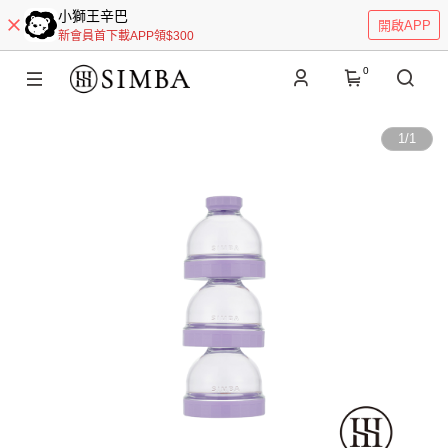
小獅王辛巴
開啟APP
新會員首下載APP領$300
0
1
/
1