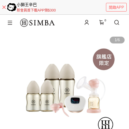
小獅王辛巴
開啟APP
新會員首下載APP領$300
0
1
/
6