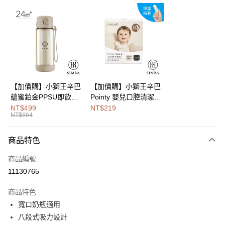
LINE Pay
Apple Pay
街口支付
悠遊付
Google Pay
【加價購】小獅王辛巴
【加價購】小獅王辛巴
蘊蜜鉑金PPSU即飲水
Pointy 嬰兒口腔清潔指
全盈+PAY
壺400ml
套 (100入)
NT$499
NT$219
NT$664
大哥付你分期
相關說明
商品特色
【大哥付你分期使用說明】
AFTEE先享後付
1.本服務由台灣大哥大提供，台灣大哥大用戶可立即使用無須另外申請。
商品編號
2.付款方式選擇「大哥付你分期」，訂單成立後會自動跳轉到大哥付的交易
相關說明
流程，驗證手機門號後，選擇欲分期的期數、繳款截止日，確認付款後即完
11130765
【關於「AFTEE先享後付」】
成交易。
Hami Point
AFTEE先享後付是「在收到商品之後才付款」的支付方式。 讓您購物簡單
3.實際核准額度、可分期數及費用金額請依後續交易確認頁面所載為準。
商品特色
便利好安心！
相關說明
4.訂單成立30分鐘內，如未前往確認交易或遇審核未通過，訂單將自動取
１．簡單：不需註冊會員、不需綁卡、不需儲值。
寬口奶瓶適用
「Hami Point」為中華電信所提供之點數服務，可於會員專區綁定中華電信
消。如遇「轉專審核」未通過狀況，表示未達大哥付你分期系統評分，恕無
２．便利：只要手機號碼，簡訊認證，即可結帳。
ATM付款
會員帳號後，即可在購物車使用 Hami Point 折抵消費金額 (1點等於1元)。
法說明評估內容。
八段式吸力設計
３．安心：先確認商品／服務後，再付款。
【繳款方式說明】