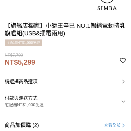
【旗艦店獨家】小獅王辛巴 NO.1暢銷電動擠乳
旗艦組(USB&插電兩用)
宅配滿NT$1,000免運
NT$7,700
NT$5,299
請選擇商品選項
付款與運送方式
宅配滿NT$1,000免運
付款方式
信用卡一次付款
商品加價購 (2)
查看全部