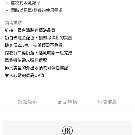
雙模式吸乳頻率
1.分期款項不併入電信帳單，「大哥付你分期」於每月結算日後寄送繳費提
運送方式
【「AFTEE先享後付」結帳流程】
同時滿足單/雙邊的使用需求
醒簡訊。
１．於結帳方式選擇「AFTEE先享後付」後，將跳轉至「AFTEE先享後付」
2.透過簡訊連結打開帳單後，可選擇「超商條碼／台灣大直營門市／銀行轉
宅配
結帳頁面，進行簡訊認證並確認金額後，即可完成結帳。
帳／街口支付／iPASS MONEY」等通路繳費。
銷售重點
２．訂單成立數日內，您將收到繳費通知簡訊。
每筆NT$100，滿NT$1,000(含以上)免運費
３．收到繳費通知簡訊後14天內，點擊此簡訊中的連結，可透過四大超商／
維持一貫台灣製造精湛品質
【注意事項】
ATM／網路銀行／等多元方式進行付款，方視為交易完成。
1.本服務係由「台灣大哥大股份有限公司」（以下簡稱本公司）所提供，讓
奶白玫瑰金配色，猶如珍珠般的質感
※ 請注意：結帳手續完成當下不需立刻繳費，但若您需要取消訂單，請聯絡
用戶於交易時，得透過本服務購買商品或服務，並由商店將買賣／分期付款
機身僅213克，攜帶輕盈不負擔
購買商品的店家。未經商家同意取消之訂單仍視為有效，需透過AFTEE先享
買賣價金債權讓與本公司後，依約使用本公司帳單繳交帳款。
後付繳納相關費用。
搭載寬口徑奶瓶，儲乳哺餵一瓶完成
2.基於同意付款使用「大哥付你分期」之契約關係目的，商店將以您的個人
※ 交易是否成功請以「AFTEE先享後付 」之結帳頁面顯示為準，若有關於
資料（包含姓名、電話或地址）提供予台灣大哥大進項蒐集、處理及利用，
單雙邊依需求彈性選配
是否繳費成功／繳費後需取消欲退款等相關疑問，請聯繫「AFTEE先享後付
由本公司與您本人進行分期帳單所需資料之確認、核對及更正。
客戶支援中心」
https://netprotections.freshdesk.com/support/home
極具美型的外出收納包可彈性選配
3.完整用戶服務條款，請詳閱以下連結：
https://oppay.tw/userRule
令人心動的最高CP值
【注意事項】
１．透過由恩沛科技股份有限公司提供之「AFTEE先享後付」服務完成之交
易，需依本服務之必要範圍內提供個人資料，並將交易相關給付款項請求債
權轉讓予恩沛科技股份有限公司。
２．關於個人資料處理事宜，請瀏覽以下網址：
詳細說明
商品規格
相關推薦
https://aftee.tw/terms/#terms3
３．未成年的使用者請事先徵得法定代理人或監護人之同意方可使用
「AFTEE先享後付」，若未經同意申辦者引起之損失，本公司不負相關責
任。
４．使用「AFTEE先享後付」時，將依據個別帳號之用戶狀況，依本公司即
時審查核予不同之上限額度；若仍有額度不足之情形，本公司將視審查結果