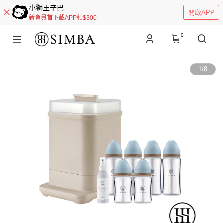
小獅王辛巴
開啟APP
新會員首下載APP領$300
0
1
/
8