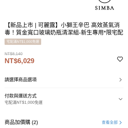
【新品上市 | 可麗露】小獅王辛巴 高效蒸氣消
毒！質金寬口玻璃奶瓶清潔組-新生專用*限宅配
宅配滿NT$1,000免運
NT$8,140
NT$6,029
請選擇商品選項
付款與運送方式
宅配滿NT$1,000免運
付款方式
信用卡一次付款
商品加價購 (2)
查看全部