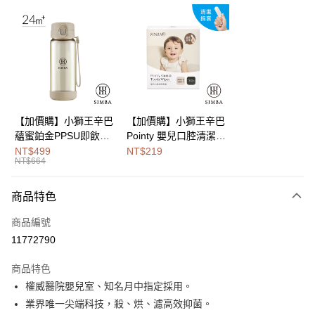
LINE Pay
Apple Pay
街口支付
悠遊付
Google Pay
【加價購】小獅王辛巴
【加價購】小獅王辛巴
蘊蜜鉑金PPSU即飲水
Pointy 嬰兒口腔清潔指
全盈+PAY
壺400ml
套 (100入)
NT$499
NT$219
NT$664
大哥付你分期
相關說明
商品特色
【大哥付你分期使用說明】
AFTEE先享後付
1.本服務由台灣大哥大提供，台灣大哥大用戶可立即使用無須另外申請。
商品編號
2.付款方式選擇「大哥付你分期」，訂單成立後會自動跳轉到大哥付的交易
相關說明
流程，驗證手機門號後，選擇欲分期的期數、繳款截止日，確認付款後即完
11772790
【關於「AFTEE先享後付」】
成交易。
Hami Point
AFTEE先享後付是「在收到商品之後才付款」的支付方式。 讓您購物簡單
3.實際核准額度、可分期數及費用金額請依後續交易確認頁面所載為準。
商品特色
便利好安心！
相關說明
4.訂單成立30分鐘內，如未前往確認交易或遇審核未通過，訂單將自動取
１．簡單：不需註冊會員、不需綁卡、不需儲值。
權威醫院嬰兒室、知名月中指定採用。
「Hami Point」為中華電信所提供之點數服務，可於會員專區綁定中華電信
消。如遇「轉專審核」未通過狀況，表示未達大哥付你分期系統評分，恕無
２．便利：只要手機號碼，簡訊認證，即可結帳。
ATM付款
會員帳號後，即可在購物車使用 Hami Point 折抵消費金額 (1點等於1元)。
法說明評估內容。
業界唯一尖端科技，殺、烘、濾高效抑菌。
３．安心：先確認商品／服務後，再付款。
【繳款方式說明】