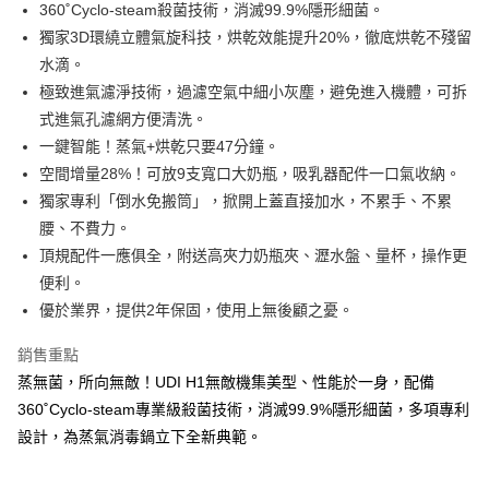
360˚Cyclo-steam殺菌技術，消滅99.9%隱形細菌。
1.分期款項不併入電信帳單，「大哥付你分期」於每月結算日後寄送繳費提
運送方式
【「AFTEE先享後付」結帳流程】
獨家3D環繞立體氣旋科技，烘乾效能提升20%，徹底烘乾不殘留
醒簡訊。
１．於結帳方式選擇「AFTEE先享後付」後，將跳轉至「AFTEE先享後付」
2.透過簡訊連結打開帳單後，可選擇「超商條碼／台灣大直營門市／銀行轉
宅配
水滴。
結帳頁面，進行簡訊認證並確認金額後，即可完成結帳。
帳／街口支付／iPASS MONEY」等通路繳費。
２．訂單成立數日內，您將收到繳費通知簡訊。
每筆NT$100，滿NT$1,000(含以上)免運費
極致進氣濾淨技術，過濾空氣中細小灰塵，避免進入機體，可拆
３．收到繳費通知簡訊後14天內，點擊此簡訊中的連結，可透過四大超商／
【注意事項】
式進氣孔濾網方便清洗。
ATM／網路銀行／等多元方式進行付款，方視為交易完成。
1.本服務係由「台灣大哥大股份有限公司」（以下簡稱本公司）所提供，讓
※ 請注意：結帳手續完成當下不需立刻繳費，但若您需要取消訂單，請聯絡
一鍵智能！蒸氣+烘乾只要47分鐘。
用戶於交易時，得透過本服務購買商品或服務，並由商店將買賣／分期付款
購買商品的店家。未經商家同意取消之訂單仍視為有效，需透過AFTEE先享
空間增量28%！可放9支寬口大奶瓶，吸乳器配件一口氣收納。
買賣價金債權讓與本公司後，依約使用本公司帳單繳交帳款。
後付繳納相關費用。
2.基於同意付款使用「大哥付你分期」之契約關係目的，商店將以您的個人
獨家專利「倒水免搬筒」，掀開上蓋直接加水，不累手、不累
※ 交易是否成功請以「AFTEE先享後付 」之結帳頁面顯示為準，若有關於
資料（包含姓名、電話或地址）提供予台灣大哥大進項蒐集、處理及利用，
是否繳費成功／繳費後需取消欲退款等相關疑問，請聯繫「AFTEE先享後付
腰、不費力。
由本公司與您本人進行分期帳單所需資料之確認、核對及更正。
客戶支援中心」
https://netprotections.freshdesk.com/support/home
3.完整用戶服務條款，請詳閱以下連結：
https://oppay.tw/userRule
頂規配件一應俱全，附送高夾力奶瓶夾、瀝水盤、量杯，操作更
【注意事項】
便利。
１．透過由恩沛科技股份有限公司提供之「AFTEE先享後付」服務完成之交
優於業界，提供2年保固，使用上無後顧之憂。
易，需依本服務之必要範圍內提供個人資料，並將交易相關給付款項請求債
權轉讓予恩沛科技股份有限公司。
銷售重點
２．關於個人資料處理事宜，請瀏覽以下網址：
https://aftee.tw/terms/#terms3
蒸無菌，所向無敵！UDI H1無敵機集美型、性能於一身，配備
３．未成年的使用者請事先徵得法定代理人或監護人之同意方可使用
360˚Cyclo-steam專業級殺菌技術，消滅99.9%隱形細菌，多項專利
「AFTEE先享後付」，若未經同意申辦者引起之損失，本公司不負相關責
設計，為蒸氣消毒鍋立下全新典範。
任。
４．使用「AFTEE先享後付」時，將依據個別帳號之用戶狀況，依本公司即
時審查核予不同之上限額度；若仍有額度不足之情形，本公司將視審查結果