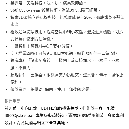
ATM付款
會員帳號後，即可在購物車使用 Hami Point 折抵消費金額 (1點等於1元)。
法說明評估內容。
業界唯一尖端科技，殺、烘、濾高效抑菌。
３．安心：先確認商品／服務後，再付款。
【繳款方式說明】
360˚Cyclo-steam殺菌技術，消滅99.9%隱形細菌。
1.分期款項不併入電信帳單，「大哥付你分期」於每月結算日後寄送繳費提
運送方式
【「AFTEE先享後付」結帳流程】
獨家3D環繞立體氣旋科技，烘乾效能提升20%，徹底烘乾不殘留
醒簡訊。
１．於結帳方式選擇「AFTEE先享後付」後，將跳轉至「AFTEE先享後付」
2.透過簡訊連結打開帳單後，可選擇「超商條碼／台灣大直營門市／銀行轉
宅配
水滴。
結帳頁面，進行簡訊認證並確認金額後，即可完成結帳。
帳／街口支付／iPASS MONEY」等通路繳費。
２．訂單成立數日內，您將收到繳費通知簡訊。
每筆NT$100，滿NT$1,000(含以上)免運費
極致進氣濾淨技術，過濾空氣中細小灰塵，避免進入機體，可拆
３．收到繳費通知簡訊後14天內，點擊此簡訊中的連結，可透過四大超商／
【注意事項】
式進氣孔濾網方便清洗。
ATM／網路銀行／等多元方式進行付款，方視為交易完成。
1.本服務係由「台灣大哥大股份有限公司」（以下簡稱本公司）所提供，讓
※ 請注意：結帳手續完成當下不需立刻繳費，但若您需要取消訂單，請聯絡
一鍵智能！蒸氣+烘乾只要47分鐘。
用戶於交易時，得透過本服務購買商品或服務，並由商店將買賣／分期付款
購買商品的店家。未經商家同意取消之訂單仍視為有效，需透過AFTEE先享
空間增量28%！可放9支寬口大奶瓶，吸乳器配件一口氣收納。
買賣價金債權讓與本公司後，依約使用本公司帳單繳交帳款。
後付繳納相關費用。
2.基於同意付款使用「大哥付你分期」之契約關係目的，商店將以您的個人
獨家專利「倒水免搬筒」，掀開上蓋直接加水，不累手、不累
※ 交易是否成功請以「AFTEE先享後付 」之結帳頁面顯示為準，若有關於
資料（包含姓名、電話或地址）提供予台灣大哥大進項蒐集、處理及利用，
是否繳費成功／繳費後需取消欲退款等相關疑問，請聯繫「AFTEE先享後付
腰、不費力。
由本公司與您本人進行分期帳單所需資料之確認、核對及更正。
客戶支援中心」
https://netprotections.freshdesk.com/support/home
3.完整用戶服務條款，請詳閱以下連結：
https://oppay.tw/userRule
頂規配件一應俱全，附送高夾力奶瓶夾、瀝水盤、量杯，操作更
【注意事項】
便利。
１．透過由恩沛科技股份有限公司提供之「AFTEE先享後付」服務完成之交
優於業界，提供2年保固，使用上無後顧之憂。
易，需依本服務之必要範圍內提供個人資料，並將交易相關給付款項請求債
權轉讓予恩沛科技股份有限公司。
銷售重點
２．關於個人資料處理事宜，請瀏覽以下網址：
https://aftee.tw/terms/#terms3
蒸無菌，所向無敵！UDI H1無敵機集美型、性能於一身，配備
３．未成年的使用者請事先徵得法定代理人或監護人之同意方可使用
360˚Cyclo-steam專業級殺菌技術，消滅99.9%隱形細菌，多項專利
「AFTEE先享後付」，若未經同意申辦者引起之損失，本公司不負相關責
設計，為蒸氣消毒鍋立下全新典範。
任。
４．使用「AFTEE先享後付」時，將依據個別帳號之用戶狀況，依本公司即