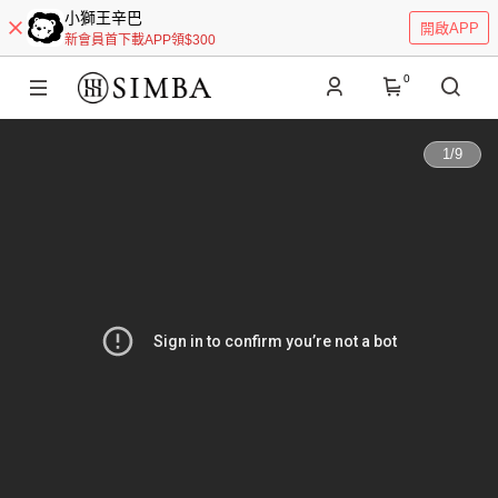
小獅王辛巴
開啟APP
新會員首下載APP領$300
0
1
/
9