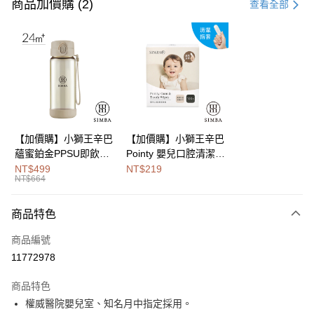
信用卡一次付款
商品加價購 (2)
查看全部
LINE Pay
Apple Pay
街口支付
悠遊付
Google Pay
【加價購】小獅王辛巴
【加價購】小獅王辛巴
蘊蜜鉑金PPSU即飲水
Pointy 嬰兒口腔清潔指
全盈+PAY
壺400ml
套 (100入)
NT$499
NT$219
NT$664
大哥付你分期
相關說明
商品特色
【大哥付你分期使用說明】
AFTEE先享後付
1.本服務由台灣大哥大提供，台灣大哥大用戶可立即使用無須另外申請。
商品編號
2.付款方式選擇「大哥付你分期」，訂單成立後會自動跳轉到大哥付的交易
相關說明
流程，驗證手機門號後，選擇欲分期的期數、繳款截止日，確認付款後即完
11772978
【關於「AFTEE先享後付」】
成交易。
Hami Point
AFTEE先享後付是「在收到商品之後才付款」的支付方式。 讓您購物簡單
3.實際核准額度、可分期數及費用金額請依後續交易確認頁面所載為準。
商品特色
便利好安心！
相關說明
4.訂單成立30分鐘內，如未前往確認交易或遇審核未通過，訂單將自動取
１．簡單：不需註冊會員、不需綁卡、不需儲值。
權威醫院嬰兒室、知名月中指定採用。
「Hami Point」為中華電信所提供之點數服務，可於會員專區綁定中華電信
消。如遇「轉專審核」未通過狀況，表示未達大哥付你分期系統評分，恕無
２．便利：只要手機號碼，簡訊認證，即可結帳。