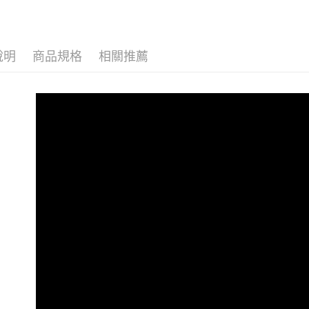
１．透過由
交易，需
求債權轉
２．關於
https://aft
說明
商品規格
相關推薦
３．未成
「AFTE
任。
４．使用「
即時審查
結果請求
５．嚴禁
形，恩沛
動。