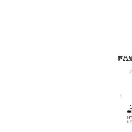
商品加
【
辛
P
NT
40
NT