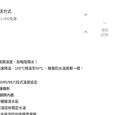
送方式
1,000免運
清除
紀錄
次付款
用猜溫度，拒喝陰陽水！
快速降溫．100℃降溫至50℃ ，餐餐奶水溫度都一樣。
0/70/85/98六段式溫度設定
護機制
y
不鏽鋼內膽
檸檬酸清水垢
分期
控溫技術穩定水溫
燈半夜泡奶刻度精準掌握