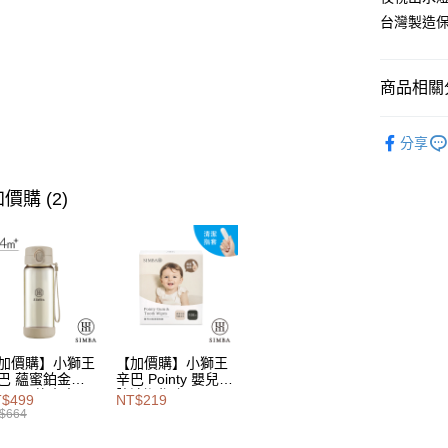
【大哥付
台灣製造
AFTEE先
1.本服務
2.付款方
相關說明
流程，驗
【關於「A
商品相關分
Hami Poin
完成交易
AFTEE
3.實際核
便利好安
相關說明
4.訂單成
哺育電器
１．簡單
「Hami
消。如遇
分享
ATM付款
２．便利
信會員帳號後
★限時活動 
無法說明
３．安心
元)。
【繳款方
1.分期款
價購 (2)
【「AFT
運送方式
醒簡訊。
１．於結帳
2.透過簡
付」結帳
宅配
帳／街口支
２．訂單
３．收到繳
每筆NT$1
【注意事
／ATM／
1.本服務
※ 請注意
用戶於交
絡購買商品
款買賣價
先享後付
2.基於同
※ 交易是
加價購】小獅王
【加價購】小獅王
資料（包
巴 蘊蜜鉑金
辛巴 Pointy 嬰兒口
是否繳費成
用，由本
PSU即飲水壺
腔清潔指套 (100
付客戶支
$499
NT$219
0ml
入)
3.完整用
$664
【注意事