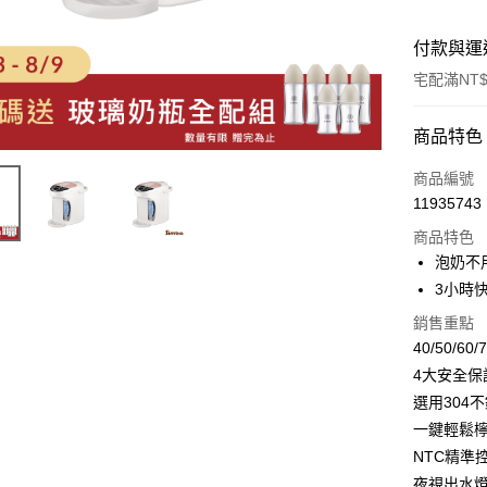
付款與運
宅配滿NT$
付款方式
商品特色
信用卡一
商品編號
11935743
LINE Pay
商品特色
Apple Pay
泡奶不
3小時
街口支付
銷售重點
悠遊付
40/50/6
4大安全保
Google Pa
選用304
全盈+PAY
一鍵輕鬆
大哥付你
NTC精準
相關說明
夜視出水