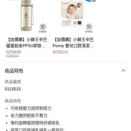
Apple Pay
街口支付
悠遊付
Google Pay
【加價購】小獅王辛巴
【加價購】小獅王辛巴
蘊蜜鉑金PPSU即飲水
Pointy 嬰兒口腔清潔指
全盈+PAY
壺400ml
套 (100入)
NT$499
NT$219
NT$664
大哥付你分期
相關說明
商品特色
【大哥付你分期使用說明】
AFTEE先享後付
1.本服務由台灣大哥大提供，台灣大哥大用戶可立即使用無須另外申請。
商品編號
2.付款方式選擇「大哥付你分期」，訂單成立後會自動跳轉到大哥付的交易
相關說明
流程，驗證手機門號後，選擇欲分期的期數、繳款截止日，確認付款後即完
5113515
【關於「AFTEE先享後付」】
成交易。
Hami Point
AFTEE先享後付是「在收到商品之後才付款」的支付方式。 讓您購物簡單
3.實際核准額度、可分期數及費用金額請依後續交易確認頁面所載為準。
商品特色
便利好安心！
相關說明
4.訂單成立30分鐘內，如未前往確認交易或遇審核未通過，訂單將自動取
１．簡單：不需註冊會員、不需綁卡、不需儲值。
可依按壓力道控制吸力
「Hami Point」為中華電信所提供之點數服務，可於會員專區綁定中華電信
消。如遇「轉專審核」未通過狀況，表示未達大哥付你分期系統評分，恕無
２．便利：只要手機號碼，簡訊認證，即可結帳。
ATM付款
會員帳號後，即可在購物車使用 Hami Point 折抵消費金額 (1點等於1元)。
法說明評估內容。
省力握把輕鬆不費力
３．安心：先確認商品／服務後，再付款。
【繳款方式說明】
專利旋轉握把隨時舒適吸乳
1.分期款項不併入電信帳單，「大哥付你分期」於每月結算日後寄送繳費提
運送方式
【「AFTEE先享後付」結帳流程】
搭寬口奶瓶儲乳哺乳一瓶到位
醒簡訊。