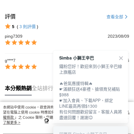
評價
查看全部
5
(
3
則評價
)
ping7309
2023/08/09
Simba 小獅王辛巴
g****7
2023/01/16
鐵粉您好！歡迎來到小獅王辛巴線
上旗艦店
🔥爸氣應援特輯🔥
本分類熱銷
全站排行
☛滿額狂送4豪禮、搶領育兒補貼
$988
☛加入會員、下載APP、綁定
LINE最高再領$1300
本網站中使用 cookie，欲查詢有關本網站使用 cookie 方式之詳情，及若您不希
有任何問題歡迎留言，客服人員將
熱門標籤
望在電腦上使用 cookie 時應如何變更電腦的 cookie 設定，請參閱本網站「
隱私
盡速回覆！謝謝😊
權條款
」之 Cookie 聲明。您繼續使用本網站即表示您同意本公司得按本網站使
用條款之 Cookie 聲明使用 cookie。
了解更多 >