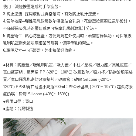
恩沛科技股份有限公司將有權停止該用戶之使用額度並採取法律行動。
使用，減輕按壓造成的手部疲勞。
3.防止逆流─採用液封式真空幫浦，有效防止乳汁逆流。
4.氣墊按摩─彈性吸乳矽膠軟墊溫柔貼合乳房，花瓣型按摩顆粒氣墊設計，
不僅緩衝吸乳時的壓迫感更可按摩乳房刺激乳汁分泌。
5.防塵衛生─貼心防塵蓋，方便媽媽在外使用時，若需暫停集奶，可保護吸
乳喇叭罩避免被灰塵細菌等附著，保障母乳的衛生。
6.聰明尺寸─小巧輕盈，外出攜帶好收納。
●材質：防塵蓋／吸乳喇叭罩／吸力蓋／中柱／壓柄／吸力座／集乳瓶座／
寬口瓶蓋組：聚丙烯 PP (-20℃~ 100℃) 矽膠軟墊／吸力杯／防逆流鴨嘴裝
置／寬口儲乳瓶密封矽膠墊片／矽膠管：矽膠 Silicone (-20℃~
120℃) PPSU寬口葫蘆小奶瓶200ml：聚亞苯基碸 (-20℃~ 197℃) 超柔防脹
氣奶嘴：矽膠 Silicone (-40℃~ 150℃)
●適用口徑：寬口
●產地：台灣製造