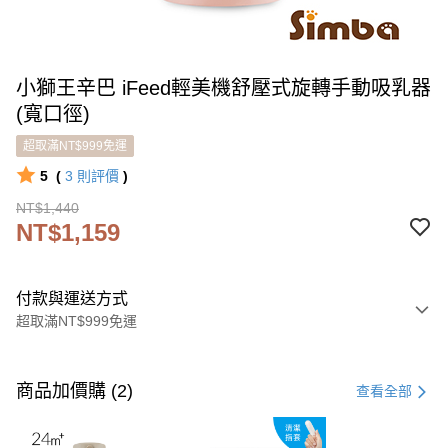
小獅王辛巴 iFeed輕美機舒壓式旋轉手動吸乳器
(寬口徑)
超取滿NT$999免運
5
(
3
則評價
)
NT$1,440
NT$1,159
付款與運送方式
超取滿NT$999免運
付款方式
信用卡一次付款
商品加價購 (2)
查看全部
LINE Pay