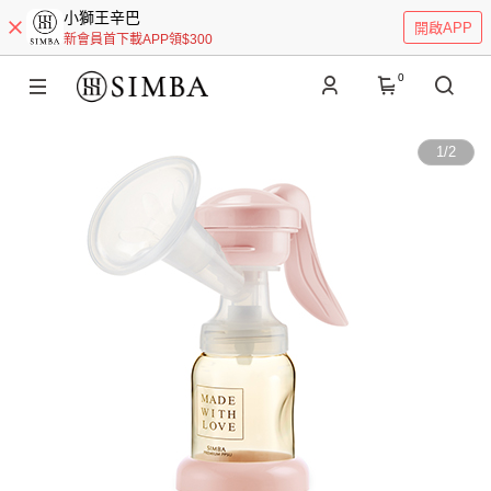
小獅王辛巴
開啟APP
新會員首下載APP領$300
0
1
/
2