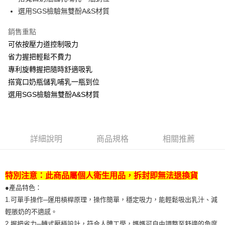
１．於結帳方式選擇「AFTEE先享後付」後，將跳轉至「AFTEE先享後付」
2.透過簡訊連結打開帳單後，可選擇「超商條碼／台灣大直營門市／銀行轉
付款後全家取貨
選用SGS檢驗無雙酚A&S材質
結帳頁面，進行簡訊認證並確認金額後，即可完成結帳。
帳／街口支付／iPASS MONEY」等通路繳費。
２．訂單成立數日內，您將收到繳費通知簡訊。
每筆NT$100，滿NT$999(含以上)免運費
３．收到繳費通知簡訊後14天內，點擊此簡訊中的連結，可透過四大超商／
銷售重點
【注意事項】
ATM／網路銀行／等多元方式進行付款，方視為交易完成。
付款後萊爾富取貨
1.本服務係由「台灣大哥大股份有限公司」（以下簡稱本公司）所提供，讓
可依按壓力道控制吸力
※ 請注意：結帳手續完成當下不需立刻繳費，但若您需要取消訂單，請聯絡
用戶於交易時，得透過本服務購買商品或服務，並由商店將買賣／分期付款
每筆NT$100，滿NT$1,000(含以上)免運費
省力握把輕鬆不費力
購買商品的店家。未經商家同意取消之訂單仍視為有效，需透過AFTEE先享
買賣價金債權讓與本公司後，依約使用本公司帳單繳交帳款。
後付繳納相關費用。
專利旋轉握把隨時舒適吸乳
2.基於同意付款使用「大哥付你分期」之契約關係目的，商店將以您的個人
付款後7-11取貨
※ 交易是否成功請以「AFTEE先享後付 」之結帳頁面顯示為準，若有關於
資料（包含姓名、電話或地址）提供予台灣大哥大進項蒐集、處理及利用，
搭寬口奶瓶儲乳哺乳一瓶到位
是否繳費成功／繳費後需取消欲退款等相關疑問，請聯繫「AFTEE先享後付
每筆NT$100，滿NT$1,000(含以上)免運費
由本公司與您本人進行分期帳單所需資料之確認、核對及更正。
客戶支援中心」
https://netprotections.freshdesk.com/support/home
選用SGS檢驗無雙酚A&S材質
3.完整用戶服務條款，請詳閱以下連結：
https://oppay.tw/userRule
宅配
【注意事項】
每筆NT$100，滿NT$1,000(含以上)免運費
１．透過由恩沛科技股份有限公司提供之「AFTEE先享後付」服務完成之交
易，需依本服務之必要範圍內提供個人資料，並將交易相關給付款項請求債
權轉讓予恩沛科技股份有限公司。
詳細說明
商品規格
相關推薦
２．關於個人資料處理事宜，請瀏覽以下網址：
https://aftee.tw/terms/#terms3
３．未成年的使用者請事先徵得法定代理人或監護人之同意方可使用
「AFTEE先享後付」，若未經同意申辦者引起之損失，本公司不負相關責
特別注意：此商品屬個人衛生用品，拆封即無法退換貨
任。
●產品特色：
４．使用「AFTEE先享後付」時，將依據個別帳號之用戶狀況，依本公司即
1.可單手操作─運用槓桿原理，操作簡單，穩定吸力，能輕鬆吸出乳汁、減
時審查核予不同之上限額度；若仍有額度不足之情形，本公司將視審查結果
請求用戶進行身份認證。
輕脹奶的不適感。
５．嚴禁一人註冊多個帳號或使用他人資訊註冊。若發現惡意使用之情形，
2.握把省力─轉式壓柄設計，符合人體工學，媽媽可自由調整至舒適的角度