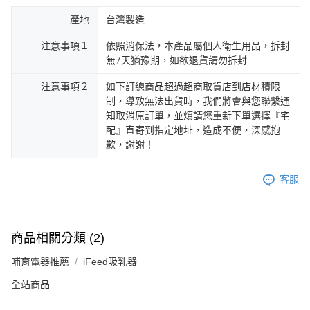
產地
台灣製造
注意事項１
依照消保法，本產品屬個人衛生用品，拆封
無7天猶豫期，如欲退貨請勿拆封
注意事項２
如下訂總商品超過超商取貨店到店材積限
制，導致無法出貨時，我們將會與您聯繫通
知取消原訂單，並煩請您重新下單選擇『宅
配』直寄到指定地址，造成不便，深感抱
歉，謝謝！
客服
商品相關分類 (2)
哺育電器推薦
iFeed吸乳器
全站商品