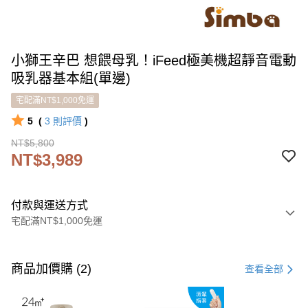
小獅王辛巴 想餵母乳！iFeed極美機超靜音電動
吸乳器基本組(單邊)
宅配滿NT$1,000免運
5
(
3
則評價
)
NT$5,800
NT$3,989
付款與運送方式
宅配滿NT$1,000免運
付款方式
信用卡一次付款
商品加價購 (2)
查看全部
LINE Pay