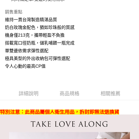
１．於結帳方式選擇「AFTEE先享後付」後，將跳轉至「AFTEE先享後付」
2.透過簡訊連結打開帳單後，可選擇「超商條碼／台灣大直營門市／銀行轉
宅配
結帳頁面，進行簡訊認證並確認金額後，即可完成結帳。
帳／街口支付／iPASS MONEY」等通路繳費。
銷售重點
２．訂單成立數日內，您將收到繳費通知簡訊。
每筆NT$100，滿NT$1,000(含以上)免運費
３．收到繳費通知簡訊後14天內，點擊此簡訊中的連結，可透過四大超商／
維持一貫台灣製造精湛品質
【注意事項】
ATM／網路銀行／等多元方式進行付款，方視為交易完成。
1.本服務係由「台灣大哥大股份有限公司」（以下簡稱本公司）所提供，讓
奶白玫瑰金配色，猶如珍珠般的質感
※ 請注意：結帳手續完成當下不需立刻繳費，但若您需要取消訂單，請聯絡
用戶於交易時，得透過本服務購買商品或服務，並由商店將買賣／分期付款
機身僅213克，攜帶輕盈不負擔
購買商品的店家。未經商家同意取消之訂單仍視為有效，需透過AFTEE先享
買賣價金債權讓與本公司後，依約使用本公司帳單繳交帳款。
後付繳納相關費用。
搭載寬口徑奶瓶，儲乳哺餵一瓶完成
2.基於同意付款使用「大哥付你分期」之契約關係目的，商店將以您的個人
※ 交易是否成功請以「AFTEE先享後付 」之結帳頁面顯示為準，若有關於
資料（包含姓名、電話或地址）提供予台灣大哥大進項蒐集、處理及利用，
單雙邊依需求彈性選配
是否繳費成功／繳費後需取消欲退款等相關疑問，請聯繫「AFTEE先享後付
由本公司與您本人進行分期帳單所需資料之確認、核對及更正。
客戶支援中心」
https://netprotections.freshdesk.com/support/home
極具美型的外出收納包可彈性選配
3.完整用戶服務條款，請詳閱以下連結：
https://oppay.tw/userRule
令人心動的最高CP值
【注意事項】
１．透過由恩沛科技股份有限公司提供之「AFTEE先享後付」服務完成之交
易，需依本服務之必要範圍內提供個人資料，並將交易相關給付款項請求債
權轉讓予恩沛科技股份有限公司。
２．關於個人資料處理事宜，請瀏覽以下網址：
詳細說明
商品規格
相關推薦
https://aftee.tw/terms/#terms3
３．未成年的使用者請事先徵得法定代理人或監護人之同意方可使用
「AFTEE先享後付」，若未經同意申辦者引起之損失，本公司不負相關責
特別注意：此商品屬個人衛生用品，拆封即無法退換貨
任。
４．使用「AFTEE先享後付」時，將依據個別帳號之用戶狀況，依本公司即
時審查核予不同之上限額度；若仍有額度不足之情形，本公司將視審查結果
請求用戶進行身份認證。
５．嚴禁一人註冊多個帳號或使用他人資訊註冊。若發現惡意使用之情形，