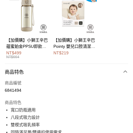
Apple Pay
街口支付
悠遊付
Google Pay
【加價購】小獅王辛巴
【加價購】小獅王辛巴
蘊蜜鉑金PPSU即飲水
Pointy 嬰兒口腔清潔指
全盈+PAY
壺400ml
套 (100入)
NT$499
NT$219
NT$664
大哥付你分期
相關說明
商品特色
【大哥付你分期使用說明】
AFTEE先享後付
1.本服務由台灣大哥大提供，台灣大哥大用戶可立即使用無須另外申請。
商品編號
2.付款方式選擇「大哥付你分期」，訂單成立後會自動跳轉到大哥付的交易
相關說明
流程，驗證手機門號後，選擇欲分期的期數、繳款截止日，確認付款後即完
6841494
【關於「AFTEE先享後付」】
成交易。
Hami Point
AFTEE先享後付是「在收到商品之後才付款」的支付方式。 讓您購物簡單
3.實際核准額度、可分期數及費用金額請依後續交易確認頁面所載為準。
商品特色
便利好安心！
相關說明
4.訂單成立30分鐘內，如未前往確認交易或遇審核未通過，訂單將自動取
１．簡單：不需註冊會員、不需綁卡、不需儲值。
寬口奶瓶適用
「Hami Point」為中華電信所提供之點數服務，可於會員專區綁定中華電信
消。如遇「轉專審核」未通過狀況，表示未達大哥付你分期系統評分，恕無
２．便利：只要手機號碼，簡訊認證，即可結帳。
ATM付款
會員帳號後，即可在購物車使用 Hami Point 折抵消費金額 (1點等於1元)。
法說明評估內容。
八段式吸力設計
３．安心：先確認商品／服務後，再付款。
【繳款方式說明】
雙模式吸乳頻率
1.分期款項不併入電信帳單，「大哥付你分期」於每月結算日後寄送繳費提
運送方式
【「AFTEE先享後付」結帳流程】
同時滿足單/雙邊的使用需求
醒簡訊。