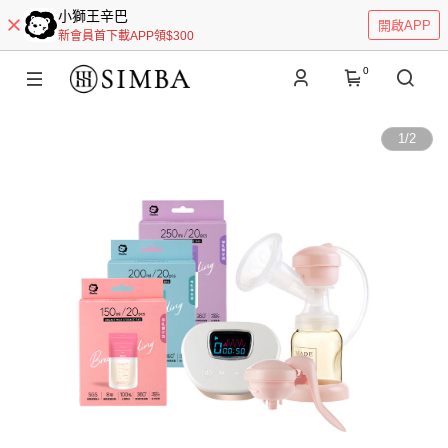
小獅王辛巴
開啟APP
新會員首下載APP領$300
0
1
/
2