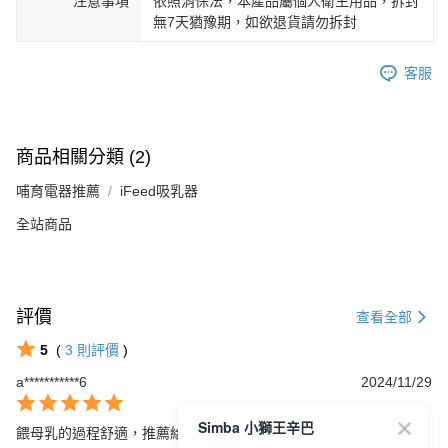
注意事項
依照消保法，本產品屬個人衛生用品，拆封
無7天猶豫期，如欲退貨請勿拆封
客服
商品相關分類 (2)
哺育電器推薦
iFeed吸乳器
全站商品
評價
查看全部
5
(
3
則評價
)
a***********6
2024/11/29
Simba 小獅王辛巴
餵母乳的過程舒適，推薦給新手媽媽。