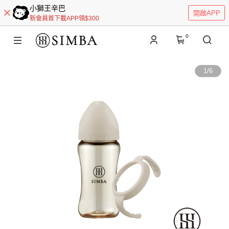
小獅王辛巴
開啟APP
新會員首下載APP領$300
0
1
/
6