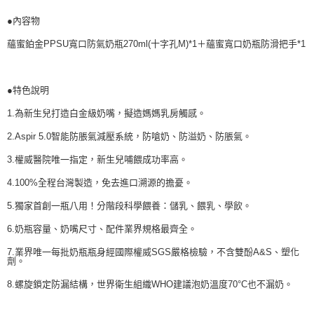
請求用戶進行身份認證。
５．嚴禁一人註冊多個帳號或使用他人資訊註冊。若發現惡意使用之情形，
●內容物
恩沛科技股份有限公司將有權停止該用戶之使用額度並採取法律行動。
蘊蜜鉑金PPSU寬口防氣奶瓶270ml(十字孔M)*1＋蘊蜜寬口奶瓶防滑把手*1
●特色說明
1.為新生兒打造白金級奶嘴，擬造媽媽乳房觸感。
2.Aspir 5.0智能防脹氣減壓系統，防嗆奶、防溢奶、防脹氣。
3.權威醫院唯一指定，新生兒哺餵成功率高。
4.100%全程台灣製造，免去進口溯源的擔憂。
5.獨家首創一瓶八用！分階段科學餵養：儲乳、餵乳、學飲。
6.奶瓶容量、奶嘴尺寸、配件業界規格最齊全。
7.業界唯一每批奶瓶瓶身經國際權威SGS嚴格檢驗，不含雙酚A&S、塑化
劑。
8.螺旋鎖定防漏結構，世界衛生組織WHO建議泡奶溫度70°C也不漏奶。