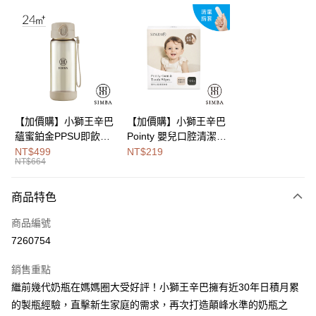
LINE Pay
Apple Pay
街口支付
悠遊付
Google Pay
【加價購】小獅王辛巴
【加價購】小獅王辛巴
蘊蜜鉑金PPSU即飲水
Pointy 嬰兒口腔清潔指
全盈+PAY
壺400ml
套 (100入)
NT$499
NT$219
NT$664
大哥付你分期
相關說明
商品特色
【大哥付你分期使用說明】
AFTEE先享後付
1.本服務由台灣大哥大提供，台灣大哥大用戶可立即使用無須另外申請。
商品編號
2.付款方式選擇「大哥付你分期」，訂單成立後會自動跳轉到大哥付的交易
相關說明
流程，驗證手機門號後，選擇欲分期的期數、繳款截止日，確認付款後即完
7260754
【關於「AFTEE先享後付」】
成交易。
Hami Point
AFTEE先享後付是「在收到商品之後才付款」的支付方式。 讓您購物簡單
3.實際核准額度、可分期數及費用金額請依後續交易確認頁面所載為準。
銷售重點
便利好安心！
相關說明
4.訂單成立30分鐘內，如未前往確認交易或遇審核未通過，訂單將自動取
１．簡單：不需註冊會員、不需綁卡、不需儲值。
繼前幾代奶瓶在媽媽圈大受好評！小獅王辛巴擁有近30年日積月累
「Hami Point」為中華電信所提供之點數服務，可於會員專區綁定中華電信
消。如遇「轉專審核」未通過狀況，表示未達大哥付你分期系統評分，恕無
２．便利：只要手機號碼，簡訊認證，即可結帳。
ATM付款
會員帳號後，即可在購物車使用 Hami Point 折抵消費金額 (1點等於1元)。
法說明評估內容。
的製瓶經驗，直擊新生家庭的需求，再次打造顛峰水準的奶瓶之
３．安心：先確認商品／服務後，再付款。
【繳款方式說明】