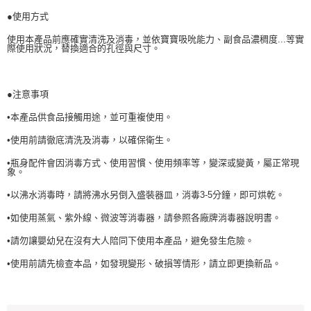
●使用方式
使用本產品前應確實清洗及消毒，並依寶寶吸吮能力、副食品濃稠度...等實
際使用狀況，替換適合的孔徑與尺寸。
●注意事項
•本產品供食品接觸用途，並可重複使用。
•使用前請徹底清洗及消毒，以確保衛生。
•瓶身配件會因消毒方式、使用習慣、使用頻率等，變深或變黃，屬正常現
象。
•以沸水消毒時，請將沸水另倒入盛裝器皿，消毒3-5分鐘，即可烘乾。
•如使用蒸氣、紫外線、微波等消毒器，請參照各廠牌消毒器說明書。
•請勿讓嬰幼兒在沒有大人陪同下使用本產品，避免發生危險。
•使用前請先檢查本品，如發現變形、破損等情形，請立即更換新品。