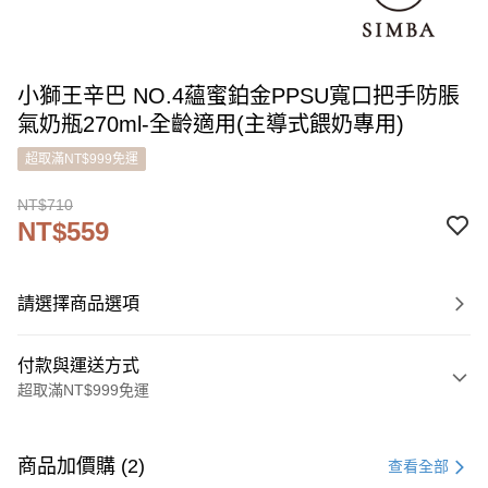
小獅王辛巴 NO.4蘊蜜鉑金PPSU寬口把手防脹
氣奶瓶270ml-全齡適用(主導式餵奶專用)
超取滿NT$999免運
NT$710
NT$559
請選擇商品選項
付款與運送方式
超取滿NT$999免運
付款方式
信用卡一次付款
商品加價購 (2)
查看全部