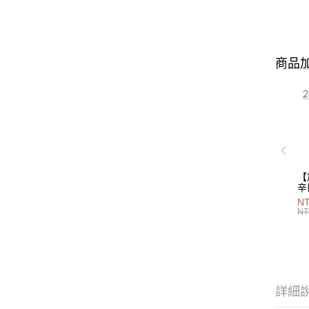
商品加
【
辛
P
NT
40
NT
詳細