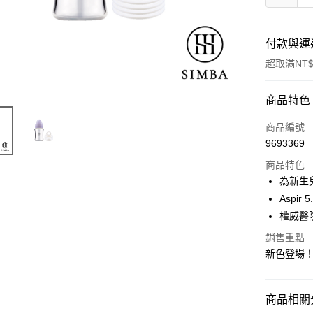
付款與運
超取滿NT$
付款方式
商品特色
信用卡一
商品編號
9693369
LINE Pay
商品特色
Apple Pay
為新生
Aspi
街口支付
權威醫
悠遊付
銷售重點
新色登場
Google Pa
全盈+PAY
商品相關分
大哥付你