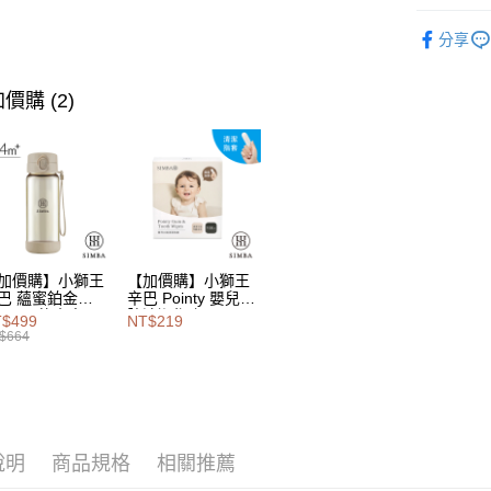
相關說明
專業奶瓶
【大哥付
分享
AFTEE先
★奶瓶色感
1.本服務
2.付款方
相關說明
流程，驗
價購 (2)
【關於「A
Hami Poin
完成交易
AFTEE
3.實際核
便利好安
相關說明
4.訂單成
１．簡單
「Hami
消。如遇
ATM付款
２．便利
信會員帳號後
無法說明
３．安心
元)。
【繳款方
1.分期款
【「AFT
運送方式
醒簡訊。
１．於結帳
2.透過簡
付」結帳
加價購】小獅王
【加價購】小獅王
付款後全
帳／街口支
２．訂單
巴 蘊蜜鉑金
辛巴 Pointy 嬰兒口
PSU即飲水壺
腔清潔指套 (100
３．收到繳
每筆NT$1
$499
NT$219
【注意事
0ml
入)
／ATM／
$664
1.本服務
※ 請注意
付款後萊
用戶於交
絡購買商品
每筆NT$1
款買賣價
先享後付
2.基於同
※ 交易是
付款後7-1
資料（包
是否繳費成
用，由本
付客戶支
說明
商品規格
相關推薦
每筆NT$1
3.完整用