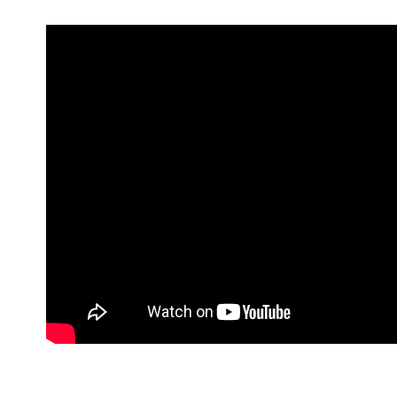
【注意事
宅配
１．透過由
每筆NT$1
交易，需
求債權轉
２．關於
https://aft
３．未成
「AFTE
任。
４．使用「
即時審查
結果請求
５．嚴禁
形，恩沛
動。