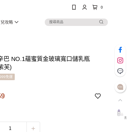
0
育兒攻略
辛巴 NO.1蘊蜜質金玻璃寬口儲乳瓶
(紫芙)
999免運
59