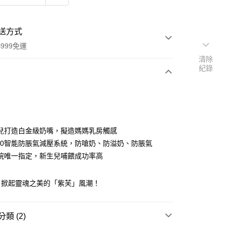
送方式
999免運
清除
紀錄
次付款
兒打造白金級奶嘴，擬造媽媽乳房觸感
r 5.0智能防脹氣減壓系統，防嗆奶、防溢奶、防脹氣
院唯一指定，新生兒哺餵成功率高
！掀起靈魂之美的「紫芙」風潮！
y
類 (2)
分期