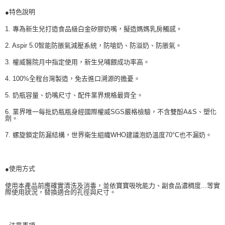
特色說明
●
1. 專為新生兒打造食品級白金矽膠奶嘴，擬造媽媽乳房觸感。
2. Aspir 5.0智能防脹氣減壓系統，防嗆奶、防溢奶、防脹氣。
3. 權威醫院月中指定使用，新生兒哺餵成功率高。
4. 100%全程台灣製造，免去進口溯源的擔憂。
5. 奶瓶容量、奶嘴尺寸、配件業界規格最齊全。
6. 業界唯一每批奶瓶瓶身經國際權威SGS嚴格檢驗，不含雙酚A&S、塑化
劑。
7. 螺旋鎖定防漏結構，世界衛生組織WHO建議泡奶溫度70°C也不漏奶。
使用方式
●
使用本產品前應確實清洗及消毒，並依寶寶吸吮能力、副食品濃稠度...等實
際使用狀況，替換適合的孔徑與尺寸。