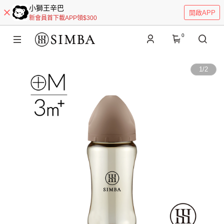
小獅王辛巴
開啟APP
新會員首下載APP領$300
0
1
/
2