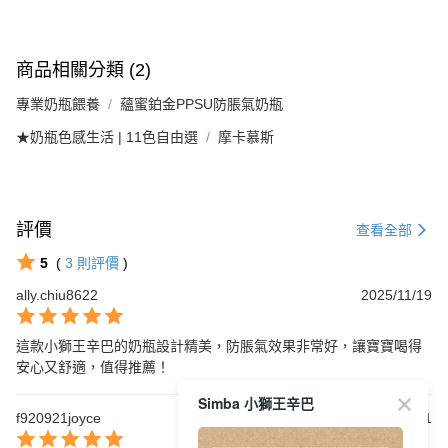
商品相關分類 (2)
專業奶瓶餵養
蘊蜜鉑金PPSU防脹氣奶瓶
★奶瓶色感生活 | 11色自由選
摩卡慕斯
評價
查看全部
5
(
3
則評價
)
ally.chiu8622
2025/11/19
這款小獅王辛巴的奶瓶設計精美，防脹氣效果非常好，讓寶寶喝得
安心又舒適，值得推薦！
Simba 小獅王辛巴
f920921joyce
2025/03/11