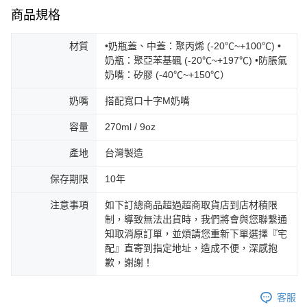
商品規格
材質
•奶瓶蓋、中蓋：聚丙烯 (-20℃~+100℃) •
奶瓶：聚亞苯基碸 (-20℃~+197℃) •防脹氣
奶嘴：矽膠 (-40℃~+150℃）
奶嘴
搭配寬口十字M奶嘴
容量
270ml / 9oz
產地
台灣製造
保存期限
10年
注意事項
如下訂總商品超過超商取貨店到店材積限
制，導致無法出貨時，我們將會與您聯繫通
知取消原訂單，並煩請您重新下單選擇『宅
配』直寄到指定地址，造成不便，深感抱
歉，謝謝！
客服