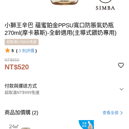
小獅王辛巴 蘊蜜鉑金PPSU寬口防脹氣奶瓶
270ml(摩卡慕斯)-全齡適用(主導式餵奶專用)
超取滿NT$999免運
5
(
3
則評價
)
NT$650
NT$520
付款與運送方式
超取滿NT$999免運
付款方式
信用卡一次付款
商品加價購 (2)
查看全部
LINE Pay