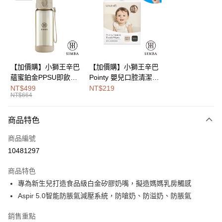
Apple Pay
街口支付
悠遊付
Google Pay
【加價購】小獅王辛巴
【加價購】小獅王辛巴
蘊蜜鉑金PPSU即飲水
Pointy 嬰兒口腔清潔指
全盈+PAY
壺400ml
套 (100入)
NT$499
NT$219
NT$664
大哥付你分期
相關說明
商品特色
【大哥付你分期使用說明】
AFTEE先享後付
1.本服務由台灣大哥大提供，台灣大哥大用戶可立即使用無須另外申請。
商品編號
2.付款方式選擇「大哥付你分期」，訂單成立後會自動跳轉到大哥付的交易
相關說明
流程，驗證手機門號後，選擇欲分期的期數、繳款截止日，確認付款後即完
10481297
【關於「AFTEE先享後付」】
成交易。
Hami Point
AFTEE先享後付是「在收到商品之後才付款」的支付方式。 讓您購物簡單
3.實際核准額度、可分期數及費用金額請依後續交易確認頁面所載為準。
商品特色
便利好安心！
相關說明
4.訂單成立30分鐘內，如未前往確認交易或遇審核未通過，訂單將自動取
１．簡單：不需註冊會員、不需綁卡、不需儲值。
專為新生兒打造食品級白金矽膠奶嘴，擬造媽媽乳房觸感
「Hami Point」為中華電信所提供之點數服務，可於會員專區綁定中華電信
消。如遇「轉專審核」未通過狀況，表示未達大哥付你分期系統評分，恕無
２．便利：只要手機號碼，簡訊認證，即可結帳。
ATM付款
會員帳號後，即可在購物車使用 Hami Point 折抵消費金額 (1點等於1元)。
法說明評估內容。
Aspir 5.0智能防脹氣減壓系統，防嗆奶、防溢奶、防脹氣
３．安心：先確認商品／服務後，再付款。
【繳款方式說明】
1.分期款項不併入電信帳單，「大哥付你分期」於每月結算日後寄送繳費提
運送方式
【「AFTEE先享後付」結帳流程】
銷售重點
醒簡訊。