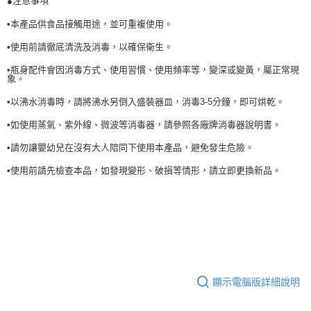
注意事項
●
•本產品供食品接觸用途，並可重複使用。
•使用前請徹底清洗及消毒，以確保衛生。
•瓶身配件會因消毒方式、使用習慣、使用頻率等，變深或變黃，屬正常現
象。
•以沸水消毒時，請將沸水另倒入盛裝器皿，消毒3-5分鐘，即可烘乾。
•如使用蒸氣、紫外線、微波等消毒器，請參照各廠牌消毒器說明書。
•請勿讓嬰幼兒在沒有大人陪同下使用本產品，避免發生危險。
•使用前請先檢查本品，如發現變形、破損等情形，請立即更換新品。
顯示電腦版詳細說明