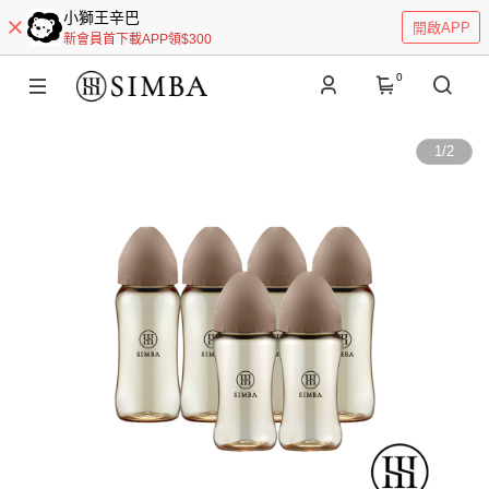
小獅王辛巴
開啟APP
新會員首下載APP領$300
0
1
/
2