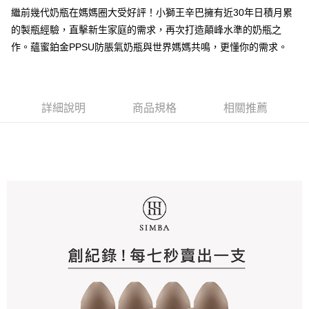
結帳頁面，進行簡訊認證並確認金額後，即可完成結帳。
帳／街口支付／iPASS MONEY」等通路繳費。
繼前幾代奶瓶在媽媽圈大受好評！小獅王辛巴擁有近30年日積月累
２．訂單成立數日內，您將收到繳費通知簡訊。
每筆NT$100，滿NT$999(含以上)免運費
３．收到繳費通知簡訊後14天內，點擊此簡訊中的連結，可透過四大超商／
的製瓶經驗，直擊新生家庭的需求，再次打造顛峰水準的奶瓶之
【注意事項】
ATM／網路銀行／等多元方式進行付款，方視為交易完成。
付款後萊爾富取貨
1.本服務係由「台灣大哥大股份有限公司」（以下簡稱本公司）所提供，讓
作。蘊蜜鉑金PPSU防脹氣奶瓶與世界媽媽共鳴，更懂你的需求。
※ 請注意：結帳手續完成當下不需立刻繳費，但若您需要取消訂單，請聯絡
用戶於交易時，得透過本服務購買商品或服務，並由商店將買賣／分期付款
每筆NT$100，滿NT$1,000(含以上)免運費
購買商品的店家。未經商家同意取消之訂單仍視為有效，需透過AFTEE先享
買賣價金債權讓與本公司後，依約使用本公司帳單繳交帳款。
後付繳納相關費用。
2.基於同意付款使用「大哥付你分期」之契約關係目的，商店將以您的個人
付款後7-11取貨
※ 交易是否成功請以「AFTEE先享後付 」之結帳頁面顯示為準，若有關於
資料（包含姓名、電話或地址）提供予台灣大哥大進項蒐集、處理及利用，
是否繳費成功／繳費後需取消欲退款等相關疑問，請聯繫「AFTEE先享後付
每筆NT$100，滿NT$1,000(含以上)免運費
詳細說明
商品規格
相關推薦
由本公司與您本人進行分期帳單所需資料之確認、核對及更正。
客戶支援中心」
https://netprotections.freshdesk.com/support/home
3.完整用戶服務條款，請詳閱以下連結：
https://oppay.tw/userRule
宅配
【注意事項】
每筆NT$100，滿NT$1,000(含以上)免運費
１．透過由恩沛科技股份有限公司提供之「AFTEE先享後付」服務完成之交
易，需依本服務之必要範圍內提供個人資料，並將交易相關給付款項請求債
權轉讓予恩沛科技股份有限公司。
２．關於個人資料處理事宜，請瀏覽以下網址：
https://aftee.tw/terms/#terms3
３．未成年的使用者請事先徵得法定代理人或監護人之同意方可使用
「AFTEE先享後付」，若未經同意申辦者引起之損失，本公司不負相關責
任。
４．使用「AFTEE先享後付」時，將依據個別帳號之用戶狀況，依本公司即
時審查核予不同之上限額度；若仍有額度不足之情形，本公司將視審查結果
請求用戶進行身份認證。
５．嚴禁一人註冊多個帳號或使用他人資訊註冊。若發現惡意使用之情形，
恩沛科技股份有限公司將有權停止該用戶之使用額度並採取法律行動。