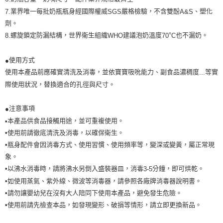
業界唯一每批奶瓶瓶身經國際權威
嚴格檢驗，不含雙酚
、塑化
7.
SGS
A&S
劑。
螺旋鎖定防漏結構，世界衛生組織
建議泡奶溫度
°
也不漏奶。
8.
WHO
70
C
使用方式
●
使用本產品前應確實清洗及消毒，並依寶寶吸吮能力、副食品濃稠度
等實
...
際使用狀況，替換適合的孔徑與尺寸。
注意事項
●
本產品供食品接觸用途，並可重複使用。
•
•使用前請徹底清洗及消毒，以確保衛生。
•瓶身配件會因消毒方式、使用習慣、使用頻率等，變深或變黃，屬正常現
象。
•以沸水消毒時，請將沸水另倒入盛裝器皿，消毒
分鐘，即可烘乾。
3-5
•如使用蒸氣、紫外線、微波等消毒器，請參照各廠牌消毒器說明書。
•請勿讓嬰幼兒在沒有大人陪同下使用本產品，避免發生危險。
•使用前請先檢查本品，如發現變形、破損等情形，請立即更換新品。