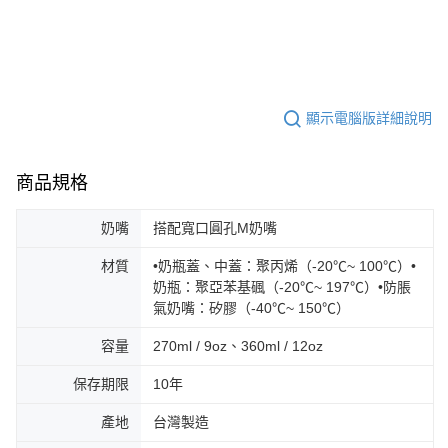
顯示電腦版詳細說明
商品規格
奶嘴
搭配寬口圓孔M奶嘴
材質
•奶瓶蓋、中蓋：聚丙烯（-20℃~ 100℃）•
奶瓶：聚亞苯基碸（-20℃~ 197℃）•防脹
氣奶嘴：矽膠（-40℃~ 150℃）
容量
270ml / 9oz、360ml / 12oz
保存期限
10年
產地
台灣製造