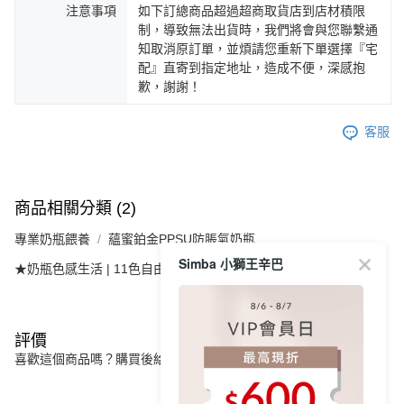
注意事項
如下訂總商品超過超商取貨店到店材積限
制，導致無法出貨時，我們將會與您聯繫通
知取消原訂單，並煩請您重新下單選擇『宅
配』直寄到指定地址，造成不便，深感抱
歉，謝謝！
客服
商品相關分類 (2)
專業奶瓶餵養
蘊蜜鉑金PPSU防脹氣奶瓶
Simba 小獅王辛巴
★奶瓶色感生活 | 11色自由選
摩卡慕斯
評價
喜歡這個商品嗎？購買後給他一個好評吧