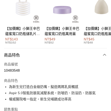
街口支付
悠遊付
Google Pay
【加價購】小獅王辛巴
【加價購】小獅王辛巴
【加價購】小獅
蘊蜜寬口奶瓶儲乳片5
蘊蜜寬口奶瓶萬用蓋
蘊蜜寬口奶瓶瓶
全盈+PAY
入
NT$143
NT$49
NT$45
NT$152
NT$52
NT$48
大哥付你分期
相關說明
商品特色
【大哥付你分期使用說明】
AFTEE先享後付
1.本服務由台灣大哥大提供，台灣大哥大用戶可立即使用無須另外申請。
商品編號
2.付款方式選擇「大哥付你分期」，訂單成立後會自動跳轉到大哥付的交易
相關說明
流程，驗證手機門號後，選擇欲分期的期數、繳款截止日，確認付款後即完
10483548
【關於「AFTEE先享後付」】
成交易。
Hami Point
AFTEE先享後付是「在收到商品之後才付款」的支付方式。 讓您購物簡單
3.實際核准額度、可分期數及費用金額請依後續交易確認頁面所載為準。
商品特色
便利好安心！
相關說明
4.訂單成立30分鐘內，如未前往確認交易或遇審核未通過，訂單將自動取
１．簡單：不需註冊會員、不需綁卡、不需儲值。
為新生兒打造白金級奶嘴，擬造媽媽乳房觸感
「Hami Point」為中華電信所提供之點數服務，可於會員專區綁定中華電信
消。如遇「轉專審核」未通過狀況，表示未達大哥付你分期系統評分，恕無
２．便利：只要手機號碼，簡訊認證，即可結帳。
ATM付款
會員帳號後，即可在購物車使用 Hami Point 折抵消費金額 (1點等於1元)。
法說明評估內容。
Aspir 5.0智能防脹氣減壓系統，防嗆奶、防溢奶、防脹氣
３．安心：先確認商品／服務後，再付款。
【繳款方式說明】
權威醫院唯一指定，新生兒哺餵成功率高
1.分期款項不併入電信帳單，「大哥付你分期」於每月結算日後寄送繳費提
運送方式
【「AFTEE先享後付」結帳流程】
醒簡訊。
１．於結帳方式選擇「AFTEE先享後付」後，將跳轉至「AFTEE先享後付」
銷售重點
2.透過簡訊連結打開帳單後，可選擇「超商條碼／台灣大直營門市／銀行轉
付款後全家取貨