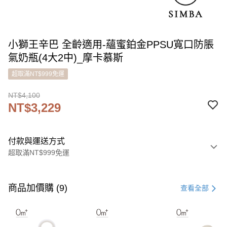
小獅王辛巴 全齡適用-蘊蜜鉑金PPSU寬口防脹
氣奶瓶(4大2中)_摩卡慕斯
超取滿NT$999免運
NT$4,100
NT$3,229
付款與運送方式
超取滿NT$999免運
付款方式
信用卡一次付款
商品加價購 (9)
查看全部
LINE Pay
Apple Pay