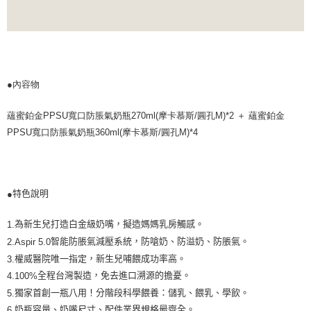
●內容物
蘊蜜鉑金PPSU寬口防脹氣奶瓶270ml(摩卡慕斯/圓孔M)*2 ＋ 蘊蜜鉑金
PPSU寬口防脹氣奶瓶360ml(摩卡慕斯/圓孔M)*4
特色說明
●
為新生兒打造白金級奶嘴，擬造媽媽乳房觸感。
1.
智能防脹氣減壓系統，防嗆奶、防溢奶、防脹氣。
2.Aspir 5.0
權威醫院唯一指定，新生兒哺餵成功率高。
3.
全程台灣製造，免去進口溯源的擔憂。
4.100%
獨家首創一瓶八用！分階段科學餵養：儲乳、餵乳、學飲。
5.
奶瓶容量、奶嘴尺寸、配件業界規格最齊全。
6.