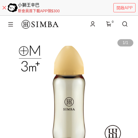
小獅王辛巴
開啟APP
新會員首下載APP領$300
0
1
/
1