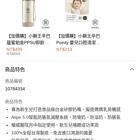
街口支付
悠遊付
Google Pay
【加價購】小獅王辛巴
【加價購】小獅王辛巴
蘊蜜鉑金PPSU即飲水
Pointy 嬰兒口腔清潔指
全盈+PAY
壺400ml
套 (100入)
NT$499
NT$219
NT$664
大哥付你分期
相關說明
商品特色
【大哥付你分期使用說明】
AFTEE先享後付
1.本服務由台灣大哥大提供，台灣大哥大用戶可立即使用無須另外申請。
商品編號
2.付款方式選擇「大哥付你分期」，訂單成立後會自動跳轉到大哥付的交易
相關說明
流程，驗證手機門號後，選擇欲分期的期數、繳款截止日，確認付款後即完
10784334
【關於「AFTEE先享後付」】
成交易。
Hami Point
AFTEE先享後付是「在收到商品之後才付款」的支付方式。 讓您購物簡單
3.實際核准額度、可分期數及費用金額請依後續交易確認頁面所載為準。
商品特色
便利好安心！
相關說明
4.訂單成立30分鐘內，如未前往確認交易或遇審核未通過，訂單將自動取
１．簡單：不需註冊會員、不需綁卡、不需儲值。
專為新生兒打造食品級白金矽膠奶嘴，擬造媽媽乳房觸感
「Hami Point」為中華電信所提供之點數服務，可於會員專區綁定中華電信
消。如遇「轉專審核」未通過狀況，表示未達大哥付你分期系統評分，恕無
２．便利：只要手機號碼，簡訊認證，即可結帳。
ATM付款
會員帳號後，即可在購物車使用 Hami Point 折抵消費金額 (1點等於1元)。
法說明評估內容。
Aspir 5.0智能防脹氣減壓系統，防嗆奶、防溢奶、防脹氣
３．安心：先確認商品／服務後，再付款。
【繳款方式說明】
權威醫院月中指定使用，新生兒哺餵成功率高
1.分期款項不併入電信帳單，「大哥付你分期」於每月結算日後寄送繳費提
運送方式
【「AFTEE先享後付」結帳流程】
100%全程台灣製造，免去進口溯源的擔憂
醒簡訊。
１．於結帳方式選擇「AFTEE先享後付」後，將跳轉至「AFTEE先享後付」
2.透過簡訊連結打開帳單後，可選擇「超商條碼／台灣大直營門市／銀行轉
付款後全家取貨