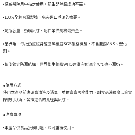
•權威醫院月中指定使用，新生兒哺餵成功率高。
•100%全程台灣製造，免去進口溯源的擔憂。
•奶瓶容量、奶嘴尺寸、配件業界規格最齊全。
•業界唯一每批奶瓶瓶身經國際權威SGS嚴格檢驗，不含雙酚A&S、塑化
劑。
•螺旋鎖定防漏結構，世界衛生組織WHO建議泡奶溫度70℃也不漏奶。
使用方式
●
使用本產品前應確實清洗及消毒，並依寶寶吸吮能力、副食品濃稠度...等實
際使用狀況，替換適合的孔徑與尺寸。
注意事項
●
•本產品供食品接觸用途，並可重複使用。