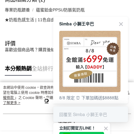
專業奶瓶餵養
蘊蜜鉑金PPSU防脹氣奶瓶
★奶瓶色感生活 | 11色自由選
旦黃
Simba 小獅王辛巴
評價
喜歡這個商品嗎？購買後給他一個好評吧
本分類熱銷
全站排行
本網站中使用 cookie，欲查詢有關本網站使用 cookie 方式之詳情，及若您不希
熱門標籤
望在電腦上使用 cookie 時應如何變更電腦的 cookie 設定，請參閱本網站「
隱私
8/8 限定 ⏰ 下單加碼送$8888點
權條款
」之 Cookie 聲明。您繼續使用本網站即表示您同意本公司得按本網站使
用條款之 Cookie 聲明使用 cookie。
了解更多 >
回覆至 Simba 小獅王辛巴
我知道了
立刻訂閱官方LINE！