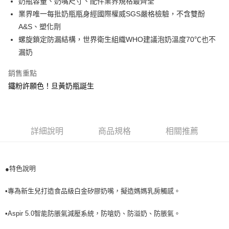
奶瓶容量、奶嘴尺寸、配件業界規格最齊全
結帳頁面，進行簡訊認證並確認金額後，即可完成結帳。
帳／街口支付／iPASS MONEY」等通路繳費。
２．訂單成立數日內，您將收到繳費通知簡訊。
每筆NT$100，滿NT$999(含以上)免運費
業界唯一每批奶瓶瓶身經國際權威SGS嚴格檢驗，不含雙酚
３．收到繳費通知簡訊後14天內，點擊此簡訊中的連結，可透過四大超商／
【注意事項】
A&S、塑化劑
ATM／網路銀行／等多元方式進行付款，方視為交易完成。
付款後萊爾富取貨
1.本服務係由「台灣大哥大股份有限公司」（以下簡稱本公司）所提供，讓
※ 請注意：結帳手續完成當下不需立刻繳費，但若您需要取消訂單，請聯絡
螺旋鎖定防漏結構，世界衛生組織WHO建議泡奶溫度70℃也不
用戶於交易時，得透過本服務購買商品或服務，並由商店將買賣／分期付款
每筆NT$100，滿NT$1,000(含以上)免運費
購買商品的店家。未經商家同意取消之訂單仍視為有效，需透過AFTEE先享
漏奶
買賣價金債權讓與本公司後，依約使用本公司帳單繳交帳款。
後付繳納相關費用。
2.基於同意付款使用「大哥付你分期」之契約關係目的，商店將以您的個人
付款後7-11取貨
※ 交易是否成功請以「AFTEE先享後付 」之結帳頁面顯示為準，若有關於
資料（包含姓名、電話或地址）提供予台灣大哥大進項蒐集、處理及利用，
銷售重點
是否繳費成功／繳費後需取消欲退款等相關疑問，請聯繫「AFTEE先享後付
每筆NT$100，滿NT$1,000(含以上)免運費
由本公司與您本人進行分期帳單所需資料之確認、核對及更正。
客戶支援中心」
https://netprotections.freshdesk.com/support/home
鐵粉許願色！旦黃奶瓶誕生
3.完整用戶服務條款，請詳閱以下連結：
https://oppay.tw/userRule
宅配
【注意事項】
每筆NT$100，滿NT$1,000(含以上)免運費
１．透過由恩沛科技股份有限公司提供之「AFTEE先享後付」服務完成之交
易，需依本服務之必要範圍內提供個人資料，並將交易相關給付款項請求債
權轉讓予恩沛科技股份有限公司。
詳細說明
商品規格
相關推薦
２．關於個人資料處理事宜，請瀏覽以下網址：
https://aftee.tw/terms/#terms3
３．未成年的使用者請事先徵得法定代理人或監護人之同意方可使用
「AFTEE先享後付」，若未經同意申辦者引起之損失，本公司不負相關責
特色說明
●
任。
４．使用「AFTEE先享後付」時，將依據個別帳號之用戶狀況，依本公司即
•專為新生兒打造食品級白金矽膠奶嘴，擬造媽媽乳房觸感。
時審查核予不同之上限額度；若仍有額度不足之情形，本公司將視審查結果
請求用戶進行身份認證。
５．嚴禁一人註冊多個帳號或使用他人資訊註冊。若發現惡意使用之情形，
•Aspir 5.0智能防脹氣減壓系統，防嗆奶、防溢奶、防脹氣。
恩沛科技股份有限公司將有權停止該用戶之使用額度並採取法律行動。