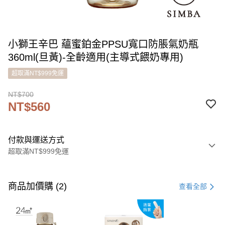
小獅王辛巴 蘊蜜鉑金PPSU寬口防脹氣奶瓶
360ml(旦黃)-全齡適用(主導式餵奶專用)
超取滿NT$999免運
NT$700
NT$560
付款與運送方式
超取滿NT$999免運
付款方式
信用卡一次付款
商品加價購 (2)
查看全部
LINE Pay
Apple Pay