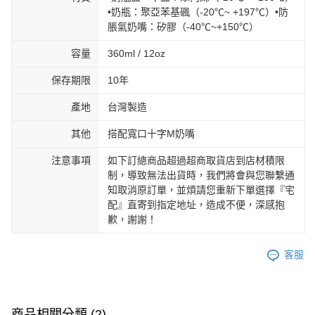
•奶瓶：聚亞苯基碸（-20℃~ +197℃）•防
脹氣奶嘴：矽膠（-40℃~+150℃）
容量
360ml / 12oz
保存期限
10年
產地
台灣製造
其他
搭配寬口十字M奶嘴
注意事項
如下訂總商品超過超商取貨店到店材積限
制，導致無法出貨時，我們將會與您聯繫通
知取消原訂單，並煩請您重新下單選擇『宅
配』直寄到指定地址，造成不便，深感抱
歉，謝謝！
客服
商品相關分類 (2)