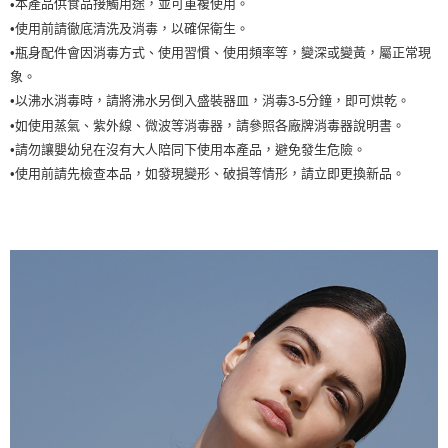
本產品供食品接觸用途，並可重複使用。
•
•使用前請徹底清洗及消毒，以確保衛生。
•瓶身配件會因消毒方式、使用習慣、使用頻率等，變深或變黃，屬正常現
象。
•以沸水消毒時，請將沸水另倒入盛裝器皿，消毒
分鐘，即可烘乾。
3-5
•如使用蒸氣、紫外線、微波等消毒器，請參照各廠牌消毒器說明書。
•請勿讓嬰幼兒在沒有大人陪同下使用本產品，避免發生危險。
•使用前請先檢查本品，如發現變形、破損等情形，請立即更換新品。