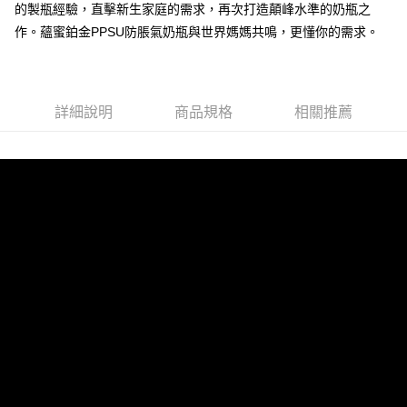
ATM付款
會員帳號後，即可在購物車使用 Hami Point 折抵消費金額 (1點等於1元)。
法說明評估內容。
的製瓶經驗，直擊新生家庭的需求，再次打造顛峰水準的奶瓶之
３．安心：先確認商品／服務後，再付款。
【繳款方式說明】
作。蘊蜜鉑金PPSU防脹氣奶瓶與世界媽媽共鳴，更懂你的需求。
1.分期款項不併入電信帳單，「大哥付你分期」於每月結算日後寄送繳費提
運送方式
【「AFTEE先享後付」結帳流程】
醒簡訊。
１．於結帳方式選擇「AFTEE先享後付」後，將跳轉至「AFTEE先享後付」
2.透過簡訊連結打開帳單後，可選擇「超商條碼／台灣大直營門市／銀行轉
付款後全家取貨
結帳頁面，進行簡訊認證並確認金額後，即可完成結帳。
帳／街口支付／iPASS MONEY」等通路繳費。
２．訂單成立數日內，您將收到繳費通知簡訊。
每筆NT$100，滿NT$999(含以上)免運費
３．收到繳費通知簡訊後14天內，點擊此簡訊中的連結，可透過四大超商／
詳細說明
商品規格
相關推薦
【注意事項】
ATM／網路銀行／等多元方式進行付款，方視為交易完成。
付款後萊爾富取貨
1.本服務係由「台灣大哥大股份有限公司」（以下簡稱本公司）所提供，讓
※ 請注意：結帳手續完成當下不需立刻繳費，但若您需要取消訂單，請聯絡
用戶於交易時，得透過本服務購買商品或服務，並由商店將買賣／分期付款
每筆NT$100，滿NT$1,000(含以上)免運費
購買商品的店家。未經商家同意取消之訂單仍視為有效，需透過AFTEE先享
買賣價金債權讓與本公司後，依約使用本公司帳單繳交帳款。
後付繳納相關費用。
2.基於同意付款使用「大哥付你分期」之契約關係目的，商店將以您的個人
付款後7-11取貨
※ 交易是否成功請以「AFTEE先享後付 」之結帳頁面顯示為準，若有關於
資料（包含姓名、電話或地址）提供予台灣大哥大進項蒐集、處理及利用，
是否繳費成功／繳費後需取消欲退款等相關疑問，請聯繫「AFTEE先享後付
每筆NT$100，滿NT$1,000(含以上)免運費
由本公司與您本人進行分期帳單所需資料之確認、核對及更正。
客戶支援中心」
https://netprotections.freshdesk.com/support/home
3.完整用戶服務條款，請詳閱以下連結：
https://oppay.tw/userRule
宅配
【注意事項】
每筆NT$100，滿NT$1,000(含以上)免運費
１．透過由恩沛科技股份有限公司提供之「AFTEE先享後付」服務完成之交
易，需依本服務之必要範圍內提供個人資料，並將交易相關給付款項請求債
權轉讓予恩沛科技股份有限公司。
２．關於個人資料處理事宜，請瀏覽以下網址：
https://aftee.tw/terms/#terms3
３．未成年的使用者請事先徵得法定代理人或監護人之同意方可使用
「AFTEE先享後付」，若未經同意申辦者引起之損失，本公司不負相關責
任。
４．使用「AFTEE先享後付」時，將依據個別帳號之用戶狀況，依本公司即