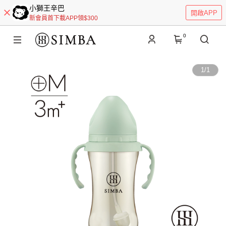
小獅王辛巴
開啟APP
新會員首下載APP領$300
0
1
/
1