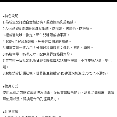
時審查核予不同之上限額度；若仍有額度不足之情形，本公司將視審查結果
請求用戶進行身份認證。
５．嚴禁一人註冊多個帳號或使用他人資訊註冊。若發現惡意使用之情形，
特色說明
●
恩沛科技股份有限公司將有權停止該用戶之使用額度並採取法律行動。
為新生兒打造白金級奶嘴，擬造媽媽乳房觸感。
1.
智能防脹氣減壓系統，防嗆奶、防溢奶、防脹氣。
2.Aspir5.0
權威醫院唯一指定，新生兒哺餵成功率高。
3.
全程台灣製造，免去進口溯源的擔憂。
4.100%
獨家首創一瓶八用！分階段科學餵養：儲乳、餵乳、學飲。
5.
奶瓶容量、奶嘴尺寸、配件業界規格最齊全。
6.
業界唯一每批奶瓶瓶身經國際權威
嚴格檢驗，不含雙酚
、塑化
7.
SGS
A&S
劑。
螺旋鎖定防漏結構，世界衛生組織
建議泡奶溫度
°
也不漏奶。
8.
WHO
70
C
使用方式
●
使用本產品前應確實清洗及消毒，並依寶寶吸吮能力、副食品濃稠度
等實
...
際使用狀況，替換適合的孔徑與尺寸。
注意事項
●