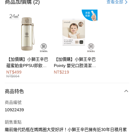
信用卡一次付款
商品加價購 (2)
查看全部
LINE Pay
Apple Pay
街口支付
悠遊付
Google Pay
【加價購】小獅王辛巴
【加價購】小獅王辛巴
蘊蜜鉑金PPSU即飲水
Pointy 嬰兒口腔清潔指
全盈+PAY
壺400ml
套 (100入)
NT$499
NT$219
NT$664
大哥付你分期
相關說明
商品特色
【大哥付你分期使用說明】
AFTEE先享後付
1.本服務由台灣大哥大提供，台灣大哥大用戶可立即使用無須另外申請。
商品編號
2.付款方式選擇「大哥付你分期」，訂單成立後會自動跳轉到大哥付的交易
相關說明
流程，驗證手機門號後，選擇欲分期的期數、繳款截止日，確認付款後即完
10922439
【關於「AFTEE先享後付」】
成交易。
Hami Point
AFTEE先享後付是「在收到商品之後才付款」的支付方式。 讓您購物簡單
3.實際核准額度、可分期數及費用金額請依後續交易確認頁面所載為準。
銷售重點
便利好安心！
相關說明
4.訂單成立30分鐘內，如未前往確認交易或遇審核未通過，訂單將自動取
１．簡單：不需註冊會員、不需綁卡、不需儲值。
繼前幾代奶瓶在媽媽圈大受好評！小獅王辛巴擁有近30年日積月累
「Hami Point」為中華電信所提供之點數服務，可於會員專區綁定中華電信
消。如遇「轉專審核」未通過狀況，表示未達大哥付你分期系統評分，恕無
２．便利：只要手機號碼，簡訊認證，即可結帳。