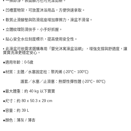
• 一擦即淨，表面髒污也可光潔如新。
• 凹槽置物架，可放置沐浴用品，方便快速拿取。
• 軟質止滑腳墊與防滑底座增加摩擦力，澡盆不滑溜。
• 立體紋理防滑扶手，小手好抓握。
• 貼心安全水位刻度標示，提高使用安全性。
• 此澡盆可依需求選購專用「嬰兒沐寓澡盆浴網」，增強支撐與舒適度，讓
寶寶洗澡更穩定安心。
●適用年齡：0-5歲
●材質：主體／水塞固定柱：聚丙烯 (-20℃~ 100℃)
護套／水塞／止滑塞：熱塑性彈性體 (-20℃~ 80℃)
●最大體重：約 40 kg 以下寶寶
●尺寸：約 80 x 50.3 x 29 cm
●容量：約 39 L
●顏色：薄灰 / 薄杏