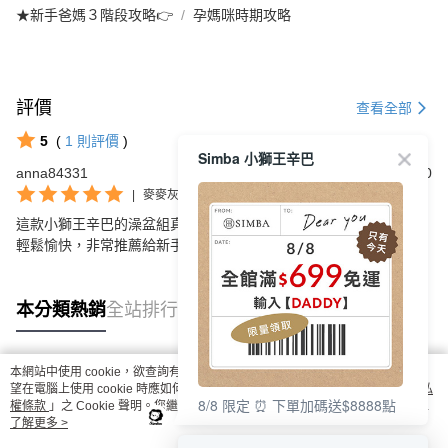
★新手爸媽３階段攻略👉
孕媽咪時期攻略
評價
查看全部
5
(
1
則評價
)
Simba 小獅王辛巴
anna84331
2025/09/20
|
麥麥灰X好自藍/薄灰
這款小獅王辛巴的澡盆組真是太棒了，設計可愛，讓寶寶洗澡變得
輕鬆愉快，非常推薦給新手爸媽！
本分類熱銷
全站排行
本網站中使用 cookie，欲查詢有關本網站使用 cookie 方式之詳情，及若您不希
熱門標籤
望在電腦上使用 cookie 時應如何變更電腦的 cookie 設定，請參閱本網站「
隱私
8/8 限定 ⏰ 下單加碼送$8888點
權條款
」之 Cookie 聲明。您繼續使用本網站即表示您同意本公司得按本網站使
用條款之 Cookie 聲明使用 cookie。
了解更多 >