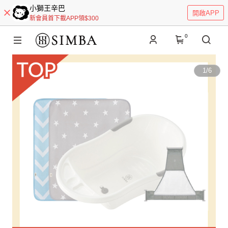
小獅王辛巴
開啟APP
新會員首下載APP領$300
0
1
/
6