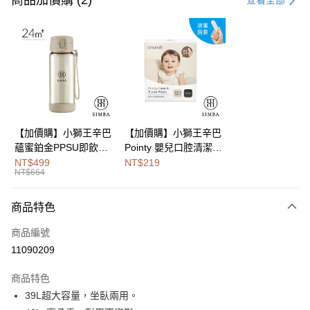
商品加價購 (2)
查看全部
LINE Pay
Apple Pay
街口支付
悠遊付
Google Pay
【加價購】小獅王辛巴
【加價購】小獅王辛巴
蘊蜜鉑金PPSU即飲水
Pointy 嬰兒口腔清潔指
全盈+PAY
壺400ml
套 (100入)
NT$499
NT$219
NT$664
大哥付你分期
相關說明
商品特色
【大哥付你分期使用說明】
AFTEE先享後付
1.本服務由台灣大哥大提供，台灣大哥大用戶可立即使用無須另外申請。
商品編號
2.付款方式選擇「大哥付你分期」，訂單成立後會自動跳轉到大哥付的交易
相關說明
流程，驗證手機門號後，選擇欲分期的期數、繳款截止日，確認付款後即完
11090209
【關於「AFTEE先享後付」】
成交易。
Hami Point
AFTEE先享後付是「在收到商品之後才付款」的支付方式。 讓您購物簡單
3.實際核准額度、可分期數及費用金額請依後續交易確認頁面所載為準。
商品特色
便利好安心！
相關說明
4.訂單成立30分鐘內，如未前往確認交易或遇審核未通過，訂單將自動取
１．簡單：不需註冊會員、不需綁卡、不需儲值。
39L超大容量，坐臥兩用。
「Hami Point」為中華電信所提供之點數服務，可於會員專區綁定中華電信
消。如遇「轉專審核」未通過狀況，表示未達大哥付你分期系統評分，恕無
２．便利：只要手機號碼，簡訊認證，即可結帳。
ATM付款
會員帳號後，即可在購物車使用 Hami Point 折抵消費金額 (1點等於1元)。
法說明評估內容。