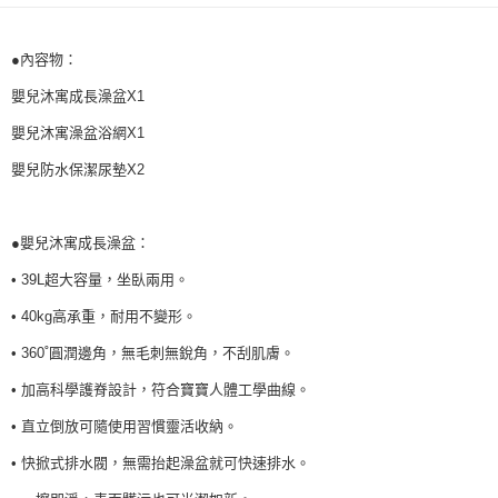
時審查核予不同之上限額度；若仍有額度不足之情形，本公司將視審查結果
請求用戶進行身份認證。
５．嚴禁一人註冊多個帳號或使用他人資訊註冊。若發現惡意使用之情形，
●內容物：
恩沛科技股份有限公司將有權停止該用戶之使用額度並採取法律行動。
嬰兒沐寓成長澡盆X1
嬰兒沐寓澡盆浴網X1
嬰兒防水保潔尿墊X2
●嬰兒沐寓成長澡盆：
• 39L超大容量，坐臥兩用。
• 40kg高承重，耐用不變形。
• 360˚圓潤邊角，無毛刺無銳角，不刮肌膚。
• 加高科學護脊設計，符合寶寶人體工學曲線。
• 直立倒放可隨使用習慣靈活收納。
• 快掀式排水閥，無需抬起澡盆就可快速排水。