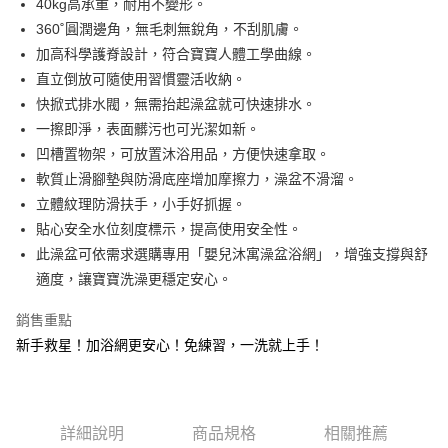
40kg高承重，耐用不變形。
３．安心：先確認商品／服務後，再付款。
【繳款方式說明】
360˚圓潤邊角，無毛刺無銳角，不刮肌膚。
1.分期款項不併入電信帳單，「大哥付你分期」於每月結算日後寄送繳費提
運送方式
【「AFTEE先享後付」結帳流程】
加高科學護脊設計，符合寶寶人體工學曲線。
醒簡訊。
１．於結帳方式選擇「AFTEE先享後付」後，將跳轉至「AFTEE先享後付」
2.透過簡訊連結打開帳單後，可選擇「超商條碼／台灣大直營門市／銀行轉
宅配
直立倒放可隨使用習慣靈活收納。
結帳頁面，進行簡訊認證並確認金額後，即可完成結帳。
帳／街口支付／iPASS MONEY」等通路繳費。
２．訂單成立數日內，您將收到繳費通知簡訊。
每筆NT$100，滿NT$1,000(含以上)免運費
快掀式排水閥，無需抬起澡盆就可快速排水。
３．收到繳費通知簡訊後14天內，點擊此簡訊中的連結，可透過四大超商／
【注意事項】
一擦即淨，表面髒污也可光潔如新。
ATM／網路銀行／等多元方式進行付款，方視為交易完成。
1.本服務係由「台灣大哥大股份有限公司」（以下簡稱本公司）所提供，讓
※ 請注意：結帳手續完成當下不需立刻繳費，但若您需要取消訂單，請聯絡
凹槽置物架，可放置沐浴用品，方便快速拿取。
用戶於交易時，得透過本服務購買商品或服務，並由商店將買賣／分期付款
購買商品的店家。未經商家同意取消之訂單仍視為有效，需透過AFTEE先享
軟質止滑腳墊與防滑底座增加摩擦力，澡盆不滑溜。
買賣價金債權讓與本公司後，依約使用本公司帳單繳交帳款。
後付繳納相關費用。
2.基於同意付款使用「大哥付你分期」之契約關係目的，商店將以您的個人
立體紋理防滑扶手，小手好抓握。
※ 交易是否成功請以「AFTEE先享後付 」之結帳頁面顯示為準，若有關於
資料（包含姓名、電話或地址）提供予台灣大哥大進項蒐集、處理及利用，
是否繳費成功／繳費後需取消欲退款等相關疑問，請聯繫「AFTEE先享後付
貼心安全水位刻度標示，提高使用安全性。
由本公司與您本人進行分期帳單所需資料之確認、核對及更正。
客戶支援中心」
https://netprotections.freshdesk.com/support/home
3.完整用戶服務條款，請詳閱以下連結：
https://oppay.tw/userRule
此澡盆可依需求選購專用「嬰兒沐寓澡盆浴網」，增強支撐與舒
【注意事項】
適度，讓寶寶洗澡更穩定安心。
１．透過由恩沛科技股份有限公司提供之「AFTEE先享後付」服務完成之交
易，需依本服務之必要範圍內提供個人資料，並將交易相關給付款項請求債
銷售重點
權轉讓予恩沛科技股份有限公司。
新手救星！加浴網更安心！免練習，一洗就上手！
２．關於個人資料處理事宜，請瀏覽以下網址：
https://aftee.tw/terms/#terms3
３．未成年的使用者請事先徵得法定代理人或監護人之同意方可使用
「AFTEE先享後付」，若未經同意申辦者引起之損失，本公司不負相關責
任。
詳細說明
商品規格
相關推薦
４．使用「AFTEE先享後付」時，將依據個別帳號之用戶狀況，依本公司即