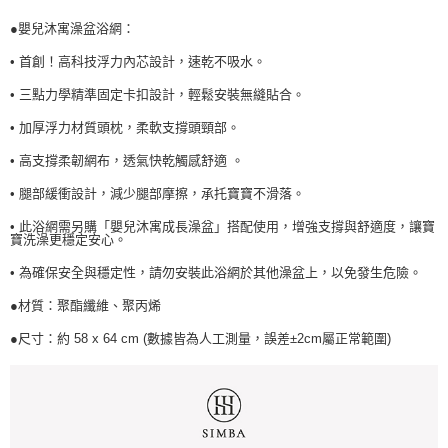
●嬰兒沐寓澡盆浴網：
• 首創！高科技浮力內芯設計，速乾不吸水。
• 三點力學精準固定卡扣設計，輕鬆安裝無縫貼合。
• 加厚浮力材質頭枕，柔軟支撐頭頸部。
• 高支撐柔韌網布，透氣快乾觸感舒適 。
• 腿部緩衝設計，減少腿部摩擦，承托寶寶不滑落。
• 此浴網需另購「嬰兒沐寓成長澡盆」搭配使用，增強支撐與舒適度，讓寶
寶洗澡更穩定安心。
• 為確保安全與穩定性，請勿安裝此浴網於其他澡盆上，以免發生危險。
●材質：聚酯纖維、聚丙烯
●尺寸：約 58 x 64 cm (數據皆為人工測量，誤差±2cm屬正常範圍)