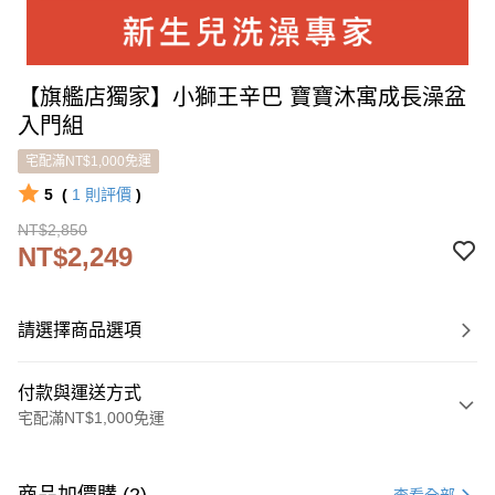
【旗艦店獨家】小獅王辛巴 寶寶沐寓成長澡盆
入門組
宅配滿NT$1,000免運
5
(
1
則評價
)
NT$2,850
NT$2,249
請選擇商品選項
付款與運送方式
宅配滿NT$1,000免運
付款方式
信用卡一次付款