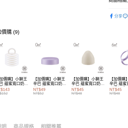
商品相關分
大哥付你
相關說明
專業奶瓶
【大哥付
分享
AFTEE先
★奶瓶色感
1.本服務
2.付款方
相關說明
流程，驗
價購 (9)
【關於「A
Hami Poin
完成交易
AFTEE
3.實際核
便利好安
相關說明
4.訂單成
１．簡單
「Hami
消。如遇
ATM付款
２．便利
信會員帳號後
無法說明
３．安心
元)。
【繳款方
1.分期款
【「AFT
運送方式
醒簡訊。
１．於結帳
2.透過簡
付」結帳
加價購】小獅王
【加價購】小獅王
【加價購】小獅王
【加價購
付款後全
帳／街口支
２．訂單
巴 蘊蜜寬口奶瓶
辛巴 蘊蜜寬口奶瓶
辛巴 蘊蜜寬口奶瓶
辛巴 蘊蜜
乳片5入
萬用蓋
瓶蓋組
防滑把手
３．收到繳
每筆NT$1
$143
NT$49
NT$45
NT$45
【注意事
／ATM／
$152
NT$52
NT$48
NT$48
1.本服務
※ 請注意
付款後萊
用戶於交
絡購買商品
每筆NT$1
款買賣價
先享後付
2.基於同
※ 交易是
付款後7-1
資料（包
是否繳費成
用，由本
付客戶支
說明
商品規格
相關推薦
每筆NT$1