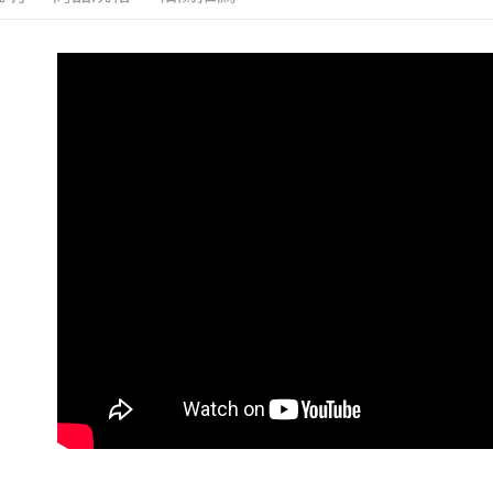
3.完整用
【注意事
宅配
１．透過由
每筆NT$1
交易，需
求債權轉
２．關於
https://aft
３．未成
「AFTE
任。
４．使用「
即時審查
結果請求
５．嚴禁
形，恩沛
動。