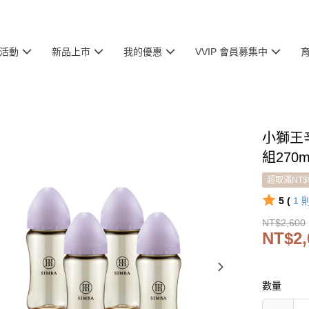
活動
新品上市
我的優惠
VVIP 會員募集中
小獅王
組270
超取滿NT$
5 (
1
NT$2,600
NT$2,
數量