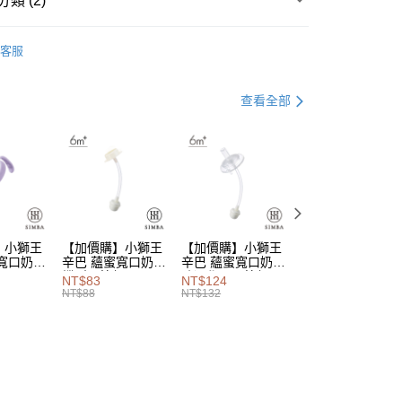
類 (2)
分期
餵養
蘊蜜鉑金PPSU防脹氣奶瓶
你分期使用說明】
客服
享後付
生活 | 11色自由選
由台灣大哥大提供，台灣大哥大用戶可立即使用無須另外申請。
紫芙
式選擇「大哥付你分期」，訂單成立後會自動跳轉到大哥付的交易
證手機門號後，選擇欲分期的期數、繳款截止日，確認付款後即
FTEE先享後付」】
查看全部
t
。
先享後付是「在收到商品之後才付款」的支付方式。 讓您購物簡單
准額度、可分期數及費用金額請依後續交易確認頁面所載為準。
心！
立30分鐘內，如未前往確認交易或遇審核未通過，訂單將自動取
：不需註冊會員、不需綁卡、不需儲值。
 Point」為中華電信所提供之點數服務，可於會員專區綁定中華電
「轉專審核」未通過狀況，表示未達大哥付你分期系統評分，恕
：只要手機號碼，簡訊認證，即可結帳。
，即可在購物車使用 Hami Point 折抵消費金額 (1點等於1
評估內容。
：先確認商品／服務後，再付款。
式說明】
項不併入電信帳單，「大哥付你分期」於每月結算日後寄送繳費提
EE先享後付」結帳流程】
方式選擇「AFTEE先享後付」後，將跳轉至「AFTEE先享後
訊連結打開帳單後，可選擇「超商條碼／台灣大直營門市／銀行轉
頁面，進行簡訊認證並確認金額後，即可完成結帳。
】小獅王
【加價購】小獅王
【加價購】小獅王
【加價購】小獅王
家取貨
付／iPASS MONEY」等通路繳費。
成立數日內，您將收到繳費通知簡訊。
寬口奶瓶
辛巴 蘊蜜寬口奶瓶
辛巴 蘊蜜寬口奶瓶
辛巴 蘊蜜寬口防
蝶型吸管組
防漏學習吸管組
滑蓋把手吸管組
費通知簡訊後14天內，點擊此簡訊中的連結，可透過四大超商
00，滿NT$999(含以上)免運費
NT$83
NT$124
NT$188
項】
網路銀行／等多元方式進行付款，方視為交易完成。
NT$88
NT$132
NT$200
係由「台灣大哥大股份有限公司」（以下簡稱本公司）所提供，讓
：結帳手續完成當下不需立刻繳費，但若您需要取消訂單，請聯
爾富取貨
易時，得透過本服務購買商品或服務，並由商店將買賣／分期付
的店家。未經商家同意取消之訂單仍視為有效，需透過AFTEE
00，滿NT$1,000(含以上)免運費
金債權讓與本公司後，依約使用本公司帳單繳交帳款。
繳納相關費用。
意付款使用「大哥付你分期」之契約關係目的，商店將以您的個人
否成功請以「AFTEE先享後付 」之結帳頁面顯示為準，若有關於
1取貨
含姓名、電話或地址）提供予台灣大哥大進項蒐集、處理及利
功／繳費後需取消欲退款等相關疑問，請聯繫「AFTEE先享後
公司與您本人進行分期帳單所需資料之確認、核對及更正。
援中心」
https://netprotections.freshdesk.com/support/home
00，滿NT$1,000(含以上)免運費