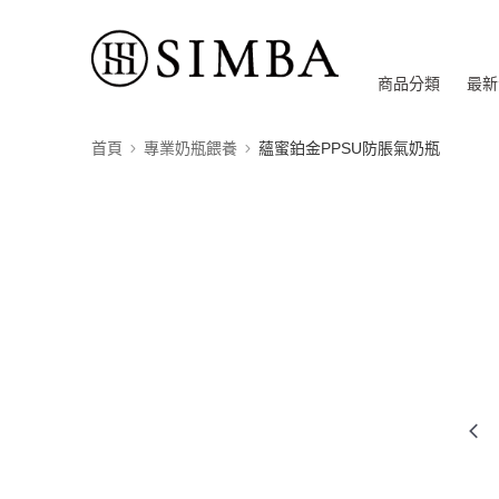
商品分類
最新
首頁
專業奶瓶餵養
蘊蜜鉑金PPSU防脹氣奶瓶