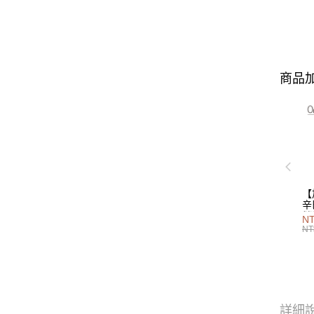
商品加
【
辛
儲
NT
NT
詳細