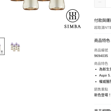
付款與運
超取滿NT$
付款方式
商品特色
信用卡一
商品編號
9694035
LINE Pay
商品特色
Apple Pay
為新生
Aspi
街口支付
權威醫
悠遊付
銷售重點
新色登場
Google Pa
全盈+PAY