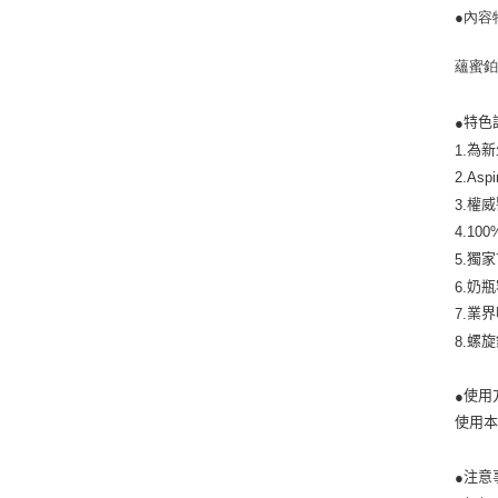
●內容
蘊蜜鉑
特色
●
為新
1.
2.Aspi
權威
3.
4.100
獨家
5.
奶瓶
6.
業界
7.
螺旋
8.
使用
●
使用
注意
●