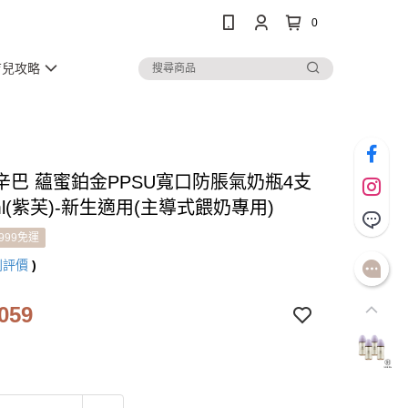
0
育兒攻略
辛巴 蘊蜜鉑金PPSU寬口防脹氣奶瓶4支
ml(紫芙)-新生適用(主導式餵奶專用)
999免運
則評價
)
059