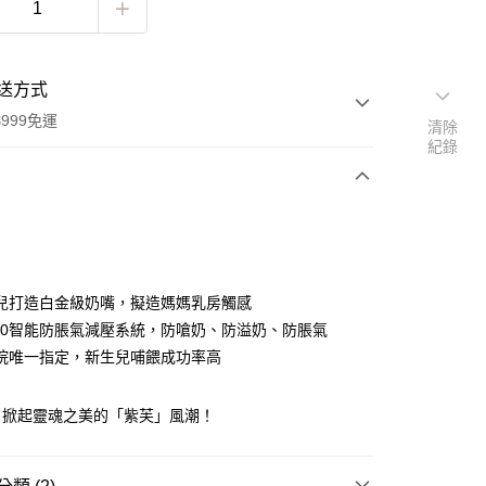
送方式
999免運
清除
紀錄
次付款
兒打造白金級奶嘴，擬造媽媽乳房觸感
r 5.0智能防脹氣減壓系統，防嗆奶、防溢奶、防脹氣
院唯一指定，新生兒哺餵成功率高
！掀起靈魂之美的「紫芙」風潮！
y