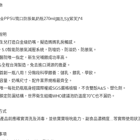
物
金PPSU寬口防脹氣奶瓶270ml
紫芙)*4
(圓孔S)(
說明
生兒打造白金級奶嘴，擬造媽媽乳房觸感。
智能防脹氣減壓系統，防嗆奶、防溢奶、防脹氣。
r 5.0
醫院唯一指定，新生兒哺餵成功率高。
全程台灣製造，免去進口溯源的擔憂。
%
首創一瓶八用！分階段科學餵養：儲乳、餵乳、學飲。
容量、奶嘴尺寸、配件業界規格最齊全。
唯一每批奶瓶瓶身經國際權威
嚴格檢驗，不含雙酚
、塑化劑。
SGS
A&S
鎖定防漏結構，世界衛生組織
建議泡奶溫度
°
也不漏奶。
WHO
70
C
方式
本產品前應確實清洗及消毒，並依寶寶吸吮能力、副食品濃稠度
等實際使用狀
...
事項